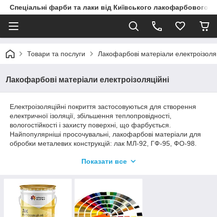
Спеціальні фарби та лаки від Київського лакофарбового з
Товари та послуги
Лакофарбові матеріали електроізоля
Лакофарбові матеріали електроізоляційні
Електроізоляційні покриття застосовуються для створення
електричної ізоляції, збільшення теплопровідності,
вологостійкості і захисту поверхні, що фарбується.
Найпопулярніші просочувальні, лакофарбові матеріали для
обробки металевих конструкцій: лак МЛ-92, ГФ-95, ФО-98.
Універсальна і найпростіша емаль електроізоляційна
Показати все
холодної та гарячої сушки випускається червоно-коричневого
і сірого кольору: ГФ-92 ХС і ГФ-92 ГС.
КЛФЗ спеціалізується на виробництві продукції даної
категорії, у великому асортименті якої можна вибрати
оптимальний варіант з урахуванням технічного завдання.
Покриття утворюють надійний захисний шар, який також