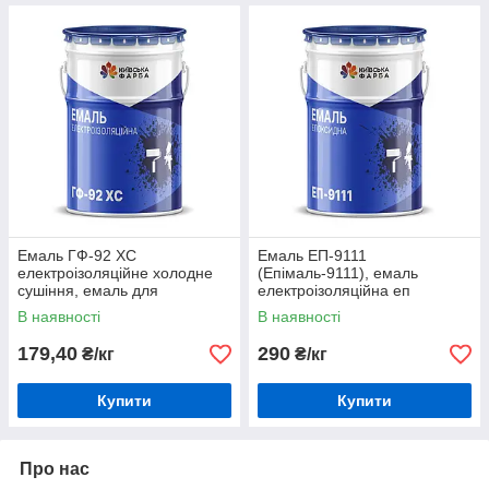
Емаль ГФ-92 ХС
Емаль ЕП-9111
електроізоляційне холодне
(Епімаль-9111), емаль
сушіння, емаль для
електроізоляційна еп
електромашин
В наявності
В наявності
179,40
290
₴/кг
₴/кг
Купити
Купити
Про нас