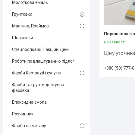
Молоткова емаль
Грунтовки
Мастика, Праймер
Порошкова фар
Шпаклівки
В наявності
Спецпропозиції. акційні ціни
Ціну уточню
Роботи по влаштуванню підлог
+380 (50) 777-0
Фарби Kompozit і супутні
Фарби та грунти доступна
фасовка
Епоксидна смола
Розчинник
Фарба по металу