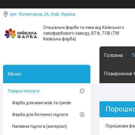
вул. Колекторна, 3А, Київ, Україна
Спеціальні фарби та лаки від Київського
лакофарбового заводу, ВТФ, ТОВ (ТМ
Київська фарба)
Головна
Т
Повернення т
Товари/послуги
Фарба для мангалів та грилів
Порошко
Фарба для бетонної підлоги
Порошкова фа
Наливна підлога (матеріал)