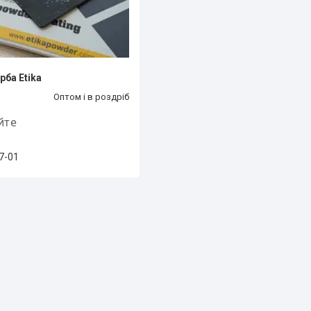
ба Etika
Оптом і в роздріб
йте
7-01