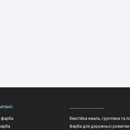
мпанії
____________
а фарба
Хімстійка емаль, грунтівка та л
фарба
Фарба для дорожньої розмітки