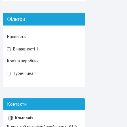
Фільтри
Наявність
В наявності
1
Країна виробник
Туреччина
1
Київський лакофарбовий завод, ВТФ,