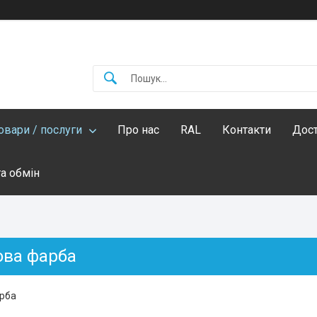
овари / послуги
Про нас
RAL
Контакти
Дост
а обмін
ва фарба
рба