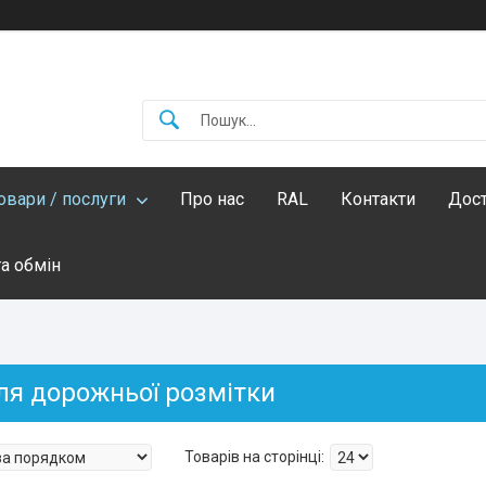
овари / послуги
Про нас
RAL
Контакти
Дост
а обмін
ля дорожньої розмітки