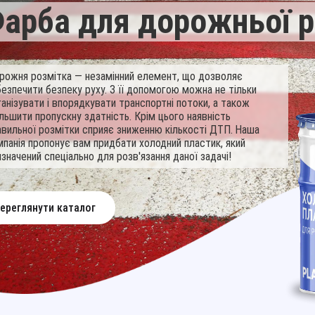
арба для дорожньої р
рожня розмітка — незамінний елемент, що дозволяє
безпечити безпеку руху. З її допомогою можна не тільки
ганізувати і впорядкувати транспортні потоки, а також
ільшити пропускну здатність. Крім цього наявність
авильної розмітки сприяє зниженню кількості ДТП. Наша
мпанія пропонує вам придбати холодний пластик, який
изначений спеціально для розв'язання даної задачі!
ереглянути каталог