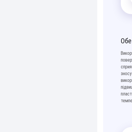
Обе
Викор
повер
сприя
зносу
викор
підви
пласт
темпе