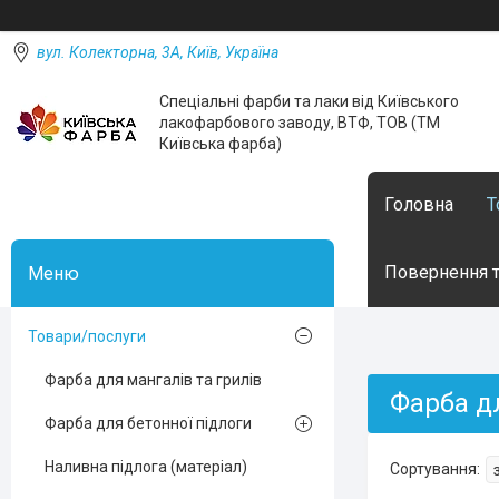
вул. Колекторна, 3А, Київ, Україна
Спеціальні фарби та лаки від Київського
лакофарбового заводу, ВТФ, ТОВ (ТМ
Київська фарба)
Головна
Т
Повернення т
Товари/послуги
Фарба для мангалів та грилів
Фарба д
Фарба для бетонної підлоги
Наливна підлога (матеріал)