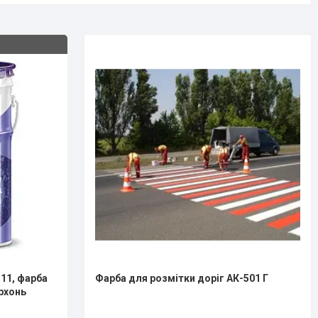
11, фарба
Фарба для розмітки доріг АК-501 Г
рхонь