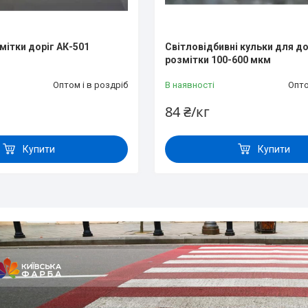
мітки доріг АК-501
Світловідбивні кульки для д
розмітки 100-600 мкм
Оптом і в роздріб
В наявності
Опто
84 ₴/кг
Купити
Купити