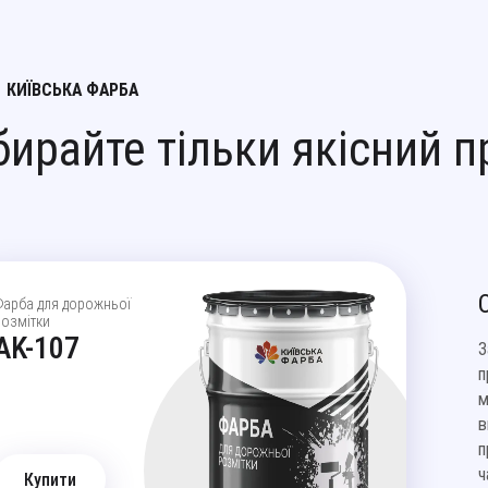
КИЇВСЬКА ФАРБА
бирайте тільки якісний п
Фарба для дорожньої
розмітки
AK-107
З
п
м
в
п
ч
Купити