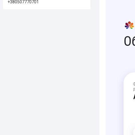
+380507770701
О