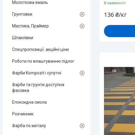
Молоткова емаль
В наявності
136 ₴/кг
Грунтовки
Мастика, Праймер
Шпаклівки
Спецпропозиції. акційні ціни
Роботи по влаштуванню підлог
Фарби Kompozit і супутні
Фарби та грунти доступна
фасовка
Епоксидна смола
Розчинник
Фарба по металу