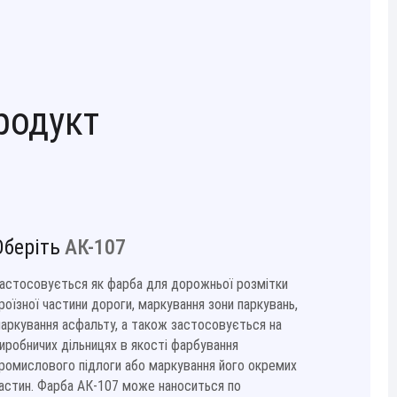
родукт
Оберіть
АК-107
астосовується як фарба для дорожньої розмітки
роїзної частини дороги, маркування зони паркувань,
аркування асфальту, а також застосовується на
иробничих дільницях в якості фарбування
ромислового підлоги або маркування його окремих
астин. Фарба АК-107 може наноситься по