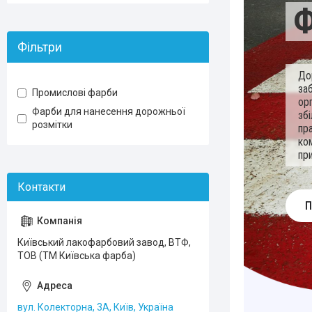
Ф
Фільтри
До
за
Промислові фарби
ор
Фарби для нанесення дорожньої
зб
розмітки
пр
ко
пр
П
Київський лакофарбовий завод, ВТФ,
ТОВ (ТМ Київська фарба)
вул. Колекторна, 3А, Київ, Україна