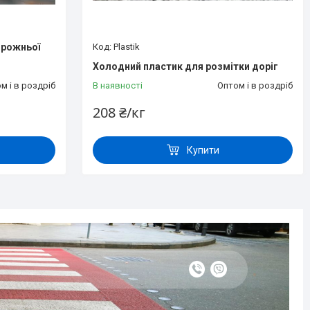
орожньої
Plastik
Холодний пластик для розмітки доріг
м і в роздріб
В наявності
Оптом і в роздріб
208 ₴/кг
Купити