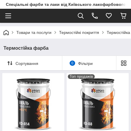
Спеціальні фарби та лаки від Київського лакофарбового з
Товари та послуги
Термостійкі покриття
Термостійка
Термостійка фарба
Сортування
0
Фільтри
Топ продажів