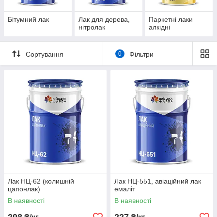
Бітумний лак
Лак для дерева,
Паркетні лаки
нітролак
алкідні
Сортування
0
Фільтри
Лак НЦ-62 (колишній
Лак НЦ-551, авіаційний лак
цапонлак)
емаліт
В наявності
В наявності