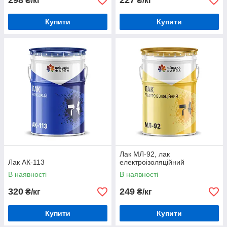
298
227
₴/кг
₴/кг
Купити
Купити
Лак МЛ-92, лак
Лак АК-113
електроізоляційний
В наявності
В наявності
320
249
₴/кг
₴/кг
Купити
Купити