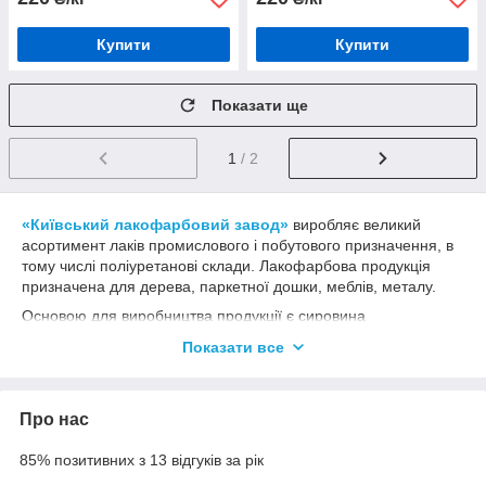
Купити
Купити
Показати ще
1
/ 2
«Київський лакофарбовий завод»
виробляє великий
асортимент лаків промислового і побутового призначення, в
тому числі поліуретанові склади. Лакофарбова продукція
призначена для дерева, паркетної дошки, меблів, металу.
Основою для виробництва продукції є сировина
європейського походження, що гарантує чудові
Показати все
експлуатаційні якості. Покриття стабільно зберігає свої якості
при температурі -12 °С до +60°С. Після застосування
матеріалів утворюється однорідне покриття з відмінними
Про нас
декоративно-захисними якостями.
Поліуретанові лаки для меблів і металу
85% позитивних з 13 відгуків за рік