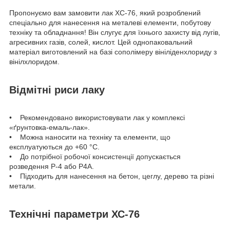
Пропонуємо вам замовити лак ХС-76, який розроблений
спеціально для нанесення на металеві елементи, побутову
техніку та обладнання! Він слугує для їхнього захисту від лугів,
агресивних газів, солей, кислот. Цей однопаковальний
матеріал виготовлений на базі сополімеру вініліденхлориду з
вінілхлоридом.
Відмітні риси лаку
• Рекомендовано використовувати лак у комплексі
«ґрунтовка-емаль-лак».
• Можна наносити на техніку та елементи, що
експлуатуються до +60 °C.
• До потрібної робочої консистенції допускається
розведення Р-4 або Р4А.
• Підходить для нанесення на бетон, цеглу, дерево та різні
метали.
Технічні параметри ХС-76