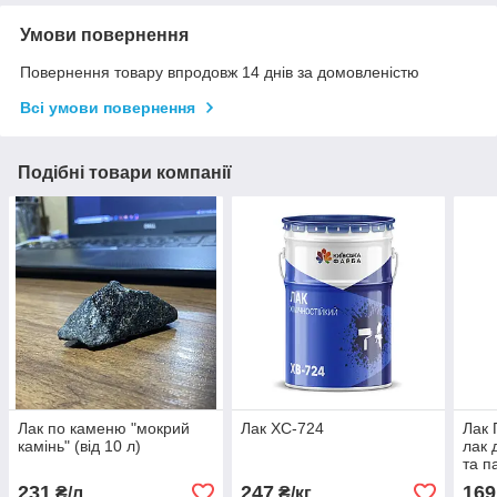
Умови повернення
Повернення товару впродовж 14 днів за домовленістю
Всі умови повернення
Подібні товари компанії
Лак по каменю "мокрий
Лак ХС-724
Лак 
камінь" (від 10 л)
лак 
та п
231
247
169
₴/л
₴/кг