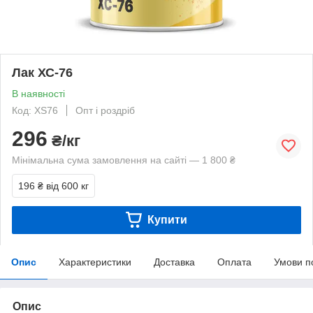
Лак ХС-76
В наявності
Код: XS76
Опт і роздріб
296
₴/кг
Мінімальна сума замовлення на сайті — 1 800 ₴
196 ₴
від 600 кг
Купити
Опис
Характеристики
Доставка
Оплата
Умови п
Опис