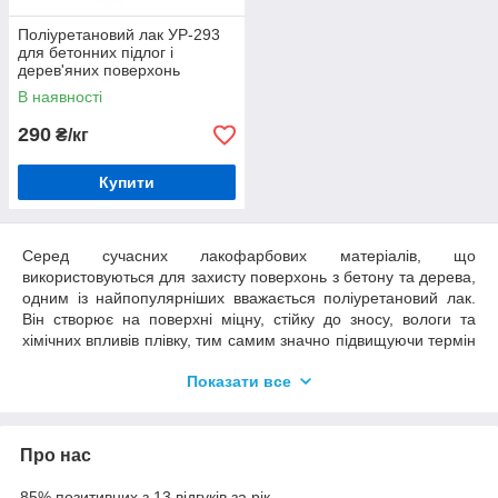
Поліуретановий лак УР-293
для бетонних підлог і
дерев'яних поверхонь
В наявності
290
₴/кг
Купити
Серед сучасних лакофарбових матеріалів, що
використовуються для захисту поверхонь з бетону та дерева,
одним із найпопулярніших вважається поліуретановий лак.
Він створює на поверхні міцну, стійку до зносу, вологи та
хімічних впливів плівку, тим самим значно підвищуючи термін
служби конструкції чи виробу. Широко використовуються у
Показати все
будівництві для захисту бетонних та дерев'яних елементів, а
також у багатьох інших сферах діяльності людини, у тому
числі у побуті.
Поліуретановий лак: особливості
Про нас
Представлені сьогодні на ринку лакофарбової продукції
85% позитивних з 13 відгуків за рік