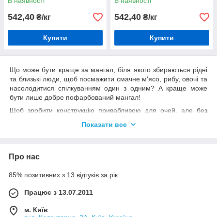
В наявності
В наявності
542,40
542,40
₴/кг
₴/кг
Купити
Купити
Що може бути краще за мангал, біля якого збираються рідні
та близькі люди, щоб посмажити смачне м'ясо, рибу, овочі та
насолодитися спілкуванням один з одним? А краще може
бути лише добре пофарбований мангал!
Щоб зробити конструкцію привабливою для очей, але без
втрати робочих якостей, фахівці рекомендують уважно
Показати все
підійти до вибору фарби, правильно провести процедуру.
Термостійка фарба для мангал
а
– що
враховувати під час вибору, покупки?
Про нас
По-перше, потрібно знати, чи це дійсно термостійка фарба
85% позитивних з 13 відгуків за рік
для мангала, яка здатна витримувати високі температури без
шкоди зовнішньому вигляду, втрати робочих якостей. Коли
Працює з 13.07.2011
горить вогонь, температура розподіляється в жаровні
нерівномірно, але якісні лакофарбові матеріали, спеціально
м. Київ
розроблені для даних умов, здатні нормально триматися при