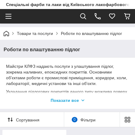
Спеціальні фарби та лаки від Київського лакофарбового з
Товари та послуги
Роботи по влаштуванню підлог
Роботи по влаштуванню підлог
Майстри КЛФЗ надають послуги з улаштування підлог,
зокрема наливних, епоксидних покриттів. Основними
об'єктами роботи є промислові приміщення, коридори, холи,
лабораторії, медичні установи та інші об'єкти.
Укладання підлогових покриттів даного типу можлива поверх
цементної стяжки, на мозаїку, мармур, що істотно збільшує
Показати все
термін їх експлуатації. Майстри застосовують екологічно
безпечні полімерні матеріали, тому даний вид обробки
підходить для громадських об'єктів різного типу.
Сортування
0
Фільтри
Послуга монтажу епоксидних підлог