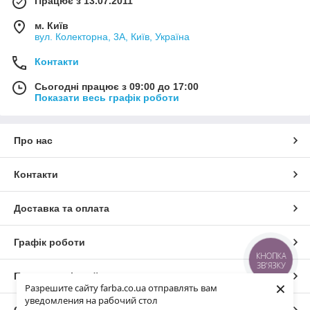
Працює з 13.07.2011
Це ідеальний варіант для промислових приміщень, де
пред'являються особливі вимоги до безпеки праці персоналу.
м. Київ
Роботи з облаштування підлогового покриття виконуються з
вул. Колекторна, 3А, Київ, Україна
дотриманням всіх технологічних норм, так що якістю послуги
Контакти
залишаться задоволені всі клієнти.
Сьогодні працює з 09:00 до 17:00
Показати весь графік роботи
Про нас
Контакти
Доставка та оплата
Графік роботи
КНОПКА
ЗВ'ЯЗКУ
Повна версія сайту
×
Разрешите сайту farba.co.ua отправлять вам
уведомления на рабочий стол