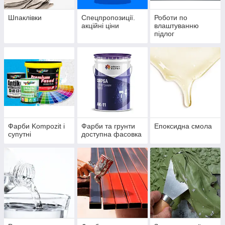
Шпаклівки
Спецпропозиції.
Роботи по
акційні ціни
влаштуванню
підлог
Фарби Kompozit і
Фарби та грунти
Епоксидна смола
супутні
доступна фасовка