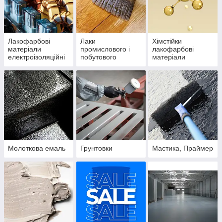
Лакофарбові
Лаки
Хімстійки
матеріали
промислового і
лакофарбові
електроізоляційні
побутового
матеріали
призначення
Молоткова емаль
Грунтовки
Мастика, Праймер