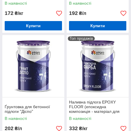
В наявності
В наявності
172
192
₴/кг
₴/л
Купити
Купити
Топ продажів
Наливна підлога EPOXY
Ґрунтовка для бетонної
FLOOR (епоксидна
підлоги "Діспо"
композиція - матеріал для
наливної підлоги)
В наявності
В наявності
202
332
₴/л
₴/кг