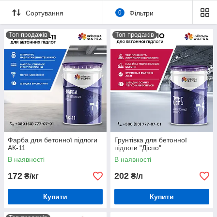
Сортування
0
Фільтри
Топ продажів
Топ продажів
Фарба для бетонної підлоги
Грунтівка для бетонної
АК-11
підлоги "Діспо"
В наявності
В наявності
172
202
₴/кг
₴/л
Купити
Купити