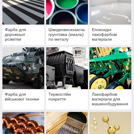
Фарба для
Швидковисихаюча
Епоксидні
дорожньої
грунтовка (емаль)
лакофарбові
розмітки
по металу
матеріали
Фарба для
Термостійкі
Лакофарбові
військової техніки
покриття
матеріали для
машинобудування