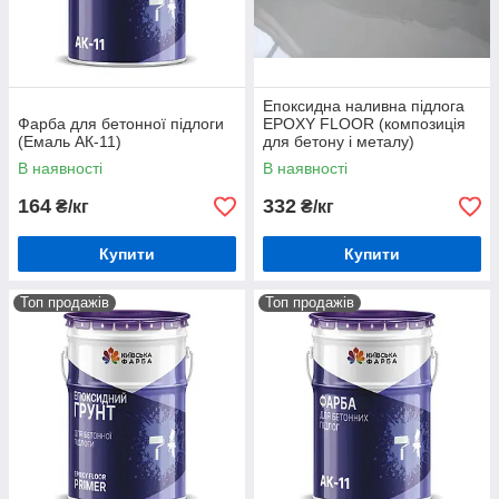
Епоксидна наливна підлога
Фарба для бетонної підлоги
EPOXY FLOOR (композиція
(Емаль АК-11)
для бетону і металу)
В наявності
В наявності
164
332
₴/кг
₴/кг
Купити
Купити
Топ продажів
Топ продажів