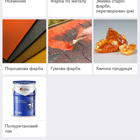
Розчинник
Фарба по металу
Змивка старої
фарби,
перетворювач іржі
Порошкова фарба
Гумова фарба
Хімічна продукція
Поліуретановий
лак