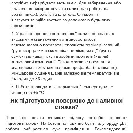
потрібно вифарбувати весь заміс. Для забарвлення або
наливання використовувати валик (для роботи на
розчинниках), раклю та шпатель. Очищення
інструмента здійснюється за допомогою будь-яких
розчинників.
У разі створення тонкошарової наливної підлоги з
високими навантаженнями зі зносостійкості
рекомендовано посипати неповністю полімеризований
ґрунт кварцовим піском, після полімеризації ґрунту
сумісні залишки піску та зробити промаль (налив)
кольоровий композиції. Також можливе посипання
кварцовим піском між шарами профарба (наливання).
Міжшарове сушіння шарів залежно від температури від
24 годин до 36 годин.
Роботи проводити за нормальної температури не
менще ніж +5 °С.
Як підготувати поверхню до наливної
стяжки?
Перш ніж почати заливати підлогу, потрібно провести
підготовчі заходи. На бетоні не повинно бути пилу, бруду. Для
роботи вибирається сухе приміщення. Рекомендований