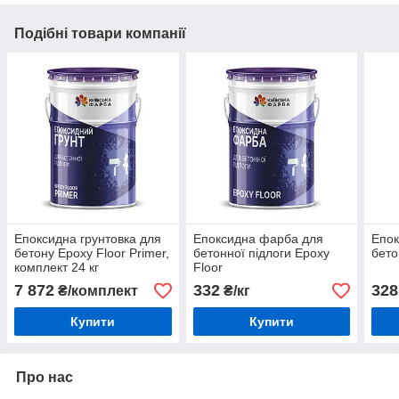
Подібні товари компанії
Епоксидна грунтовка для
Епоксидна фарба для
Епок
бетону Epoxy Floor Primer,
бетонної підлоги Epoxy
бето
комплект 24 кг
Floor
7 872
332
328
₴/комплект
₴/кг
Купити
Купити
Про нас