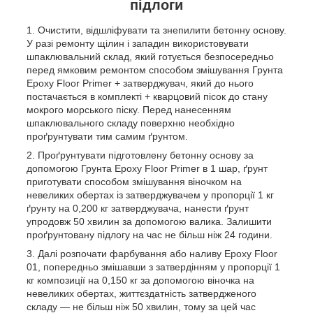
підлоги
Очистити, відшліфувати та знепилити бетонну основу.
У разі ремонту щілин і западин використовувати
шпаклювальний склад, який готується безпосередньо
перед ямковим ремонтом способом змішування Грунта
Epoxy Floor Primer + затверджувач, який до нього
постачається в комплекті + кварцовий пісок до стану
мокрого морського піску. Перед нанесенням
шпаклювального складу поверхню необхідно
проґрунтувати тим самим ґрунтом.
Проґрунтувати підготовлену бетонну основу за
допомогою Грунта Epoxy Floor Primer в 1 шар, ґрунт
приготувати способом змішування віночком на
невеликих обертах із затверджувачем у пропорції 1 кг
ґрунту на 0,200 кг затверджувача, нанести ґрунт
упродовж 50 хвилин за допомогою валика. Залишити
проґрунтовану підлогу на час не більш ніж 24 години.
Далі розпочати фарбування або наливу Epoxy Floor
01, попередньо змішавши з затвердінням у пропорції 1
кг композиції на 0,150 кг за допомогою віночка на
невеликих обертах, життєздатність затвердженого
складу — не більш ніж 50 хвилин, тому за цей час