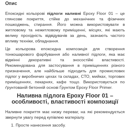
Опис
Епоксидні кольорові
підлоги наливні
Epoxy Floor 01 – це
глянсове покриття, стійке до механічних та фізичних
пошкоджень, стирання. Його можна використовувати в
житловому та нежитловому приміщенні, місцях, які мають
велику прохідність відвідувачів за день, зазнають частого
впливу техніки, обладнання.
Це кольорова епоксидна композиція для створення
тонкошарового фарбування або наливної підлоги, яка має
відмінні декоративні та зносостійкі властивості.
Рекомендована для застосування в приміщеннях різного
призначення, але найбільше підходить для промислових
підлог у виробничих цехах та складах, СТО, мийках, торгових
приміщеннях, пекарнях, кафе тощо. Використовується по
ґрунтованій бетонній основі Ґрунтом Epoxy Floor Primer.
Наливна підлога Epoxy Floor 01 –
особливості, властивості композиції
Наливне покриття має низку переваг, на які рекомендується
звернути увагу перед купівлею матеріалу.
Просте нанесення засобу.