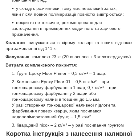
зовнішній вигляд;
у складі є розчинники, тому має невеликий запах,
який після повної полімеризації повністю вивітрюється;
покриття не токсичне, рекомендоване для
застосування в приміщеннях медичного та харчового
призначення.
Кольори
: випускається в сірому кольорі та інших відтінках
при замовленні від 141 кг.
Фасування
: комплект 23 кг (20 кг основа + 3 кг затверджувач).
Витрата комплексного покриття
:
Ґрунт Epoxy Floor Primer – 0,3 кг/м² – 1 шар.
Композиція Epoxy Floor 01 – 0,5 кг кг/м² – при
тонкошаровому фарбуванні в 1 шар, 0,7 кг/м² – при
тонкошаровому фарбуванні у 2 шари або
тонкошаровому наливі в товщині до 1,5 мм.
У разі створення тонкошарової наливної підлоги та
фарбування поверх кварцу, яким посипався
недополімеризований ґрунт, – 1,5 кг/м².
Кварцовий пісок – 2 кг/м² – у разі посипання ґрунтом
Коротка інструкція з нанесення наливної