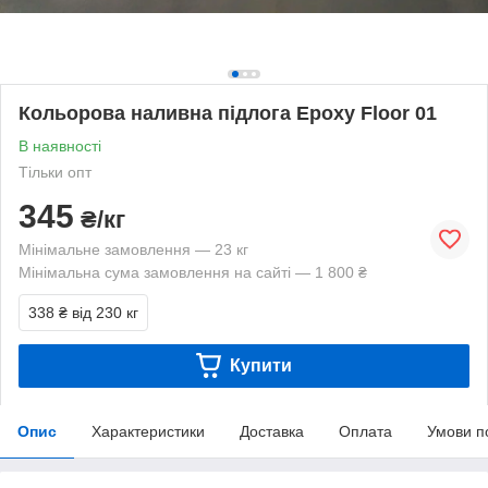
Кольорова наливна підлога Epoxy Floor 01
В наявності
Тільки опт
345
₴/кг
Мінімальне замовлення — 23 кг
Мінімальна сума замовлення на сайті — 1 800 ₴
338 ₴
від 230 кг
Купити
Опис
Характеристики
Доставка
Оплата
Умови п