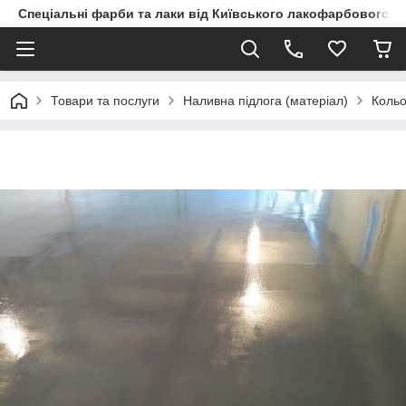
Спеціальні фарби та лаки від Київського лакофарбового з
Товари та послуги
Наливна підлога (матеріал)
Кольо