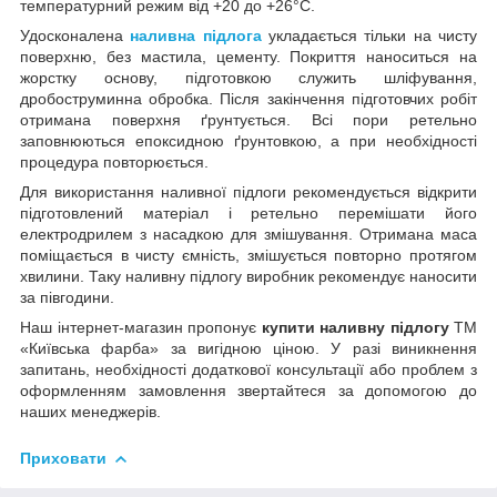
температурний режим від +20 до +26°С.
Удосконалена
наливна підлога
укладається тільки на чисту
поверхню, без мастила, цементу. Покриття наноситься на
жорстку основу, підготовкою служить шліфування,
дробоструминна обробка. Після закінчення підготовчих робіт
отримана поверхня ґрунтується. Всі пори ретельно
заповнюються епоксидною ґрунтовкою, а при необхідності
процедура повторюється.
Для використання наливної підлоги рекомендується відкрити
підготовлений матеріал і ретельно перемішати його
електродрилем з насадкою для змішування. Отримана маса
поміщається в чисту ємність, змішується повторно протягом
хвилини. Таку наливну підлогу виробник рекомендує наносити
за півгодини.
Наш інтернет-магазин пропонує
купити наливну підлогу
ТМ
«Київська фарба» за вигідною ціною. У разі виникнення
запитань, необхідності додаткової консультації або проблем з
оформленням замовлення звертайтеся за допомогою до
наших менеджерів.
Приховати