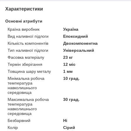
Характеристики
Основні атрибути
Країна виробник
Україна
Вид наливної підлоги
Епоксидний
Кількість компонентів
Двокомпонентна
Тип наливної підлоги
Універсальний
Фасовка матеріалу
23 кг
Термін зберігання
12 міс
Товщина шару металу
1 мм
Мінімальна робоча
10 град.
температура
навколишнього
середовища
Максимальна робоча
30 град.
температура
навколишнього
середовища
Безбарвний
Ні
Колір
Сірий