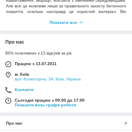
навантаження, вібрації, контакти з хімічними середовищами.
Але все це можливе лише за правильного захисту бетонного
покриття, оскільки насправді це пористий матеріал. Він
Комплексне рішення
здатний вбирати вуглекислий газ, кисень, вологу, що
Показати все
призводить до його подальшого поступового руйнування від
механічних навантажень.
Комплексне рішення для фарбування підлог в
Фарба для бетонної підлоги
на основі епоксидної смоли з
різноманітних приміщенням
Про нас
затверджувачами виступає саме тим захисним покриттям, що
здатне зробити основу міцною, довговічною, стійкою до
85% позитивних з 13 відгуків за рік
впливу речовин, навантажень. Придбати такий якісний ЛФМ
пропонує ТМ «Київська фарба».
Працює з 13.07.2011
Епоксидна фарба по бетону – сфери
застосування, переваги покриття
м. Київ
вул. Колекторна, 3А, Київ, Україна
Зважаючи на чудові технічні характеристики, безпеку та
Найкраща міцність
нетоксичність,
епоксидна фарба для бетонної підлоги
Контакти
дозволяється до використання в:
Сьогодні працює з 09:00 до 17:00
квартирах, приватних будинках та офісах;
Найбільш тверде і зносостійке покриття
Показати весь графік роботи
гаражах, автомайстернях, підсобках;
харчоблоках, медичних закладах;
Про нас
об'єктах, де немає опалення;