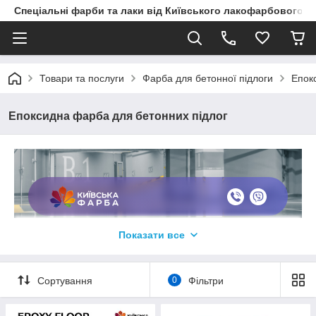
Спеціальні фарби та лаки від Київського лакофарбового з
Товари та послуги
Фарба для бетонної підлоги
Епок
Епоксидна фарба для бетонних підлог
Показати все
Епоксидні покриття для бетону
Сортування
0
Фільтри
Полімерна фарба на епоксидній основі
використовується для створення захисно-
декоративного шару бетонних підлог, яка здатна