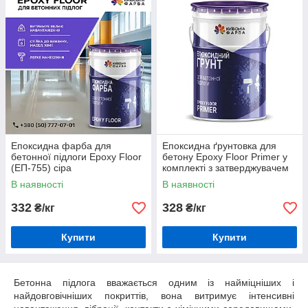
витримати наїзди навантажувальної техніки, а
також вплив кислот, лугів і ПММ. Мають гарний
декоративний вигляд і є УФ-стійкими, тому не
жовтіє з часом.
Епоксидний ҐРУНТ
Епоксидна фарба для
Епоксидна ґрунтовка для
Епоксидна ФАРБА
бетонної підлоги Epoxy Floor
бетону Epoxy Floor Primer у
(ЕП-755) сіра
комплекті з затверджувачем
В наявності
В наявності
332
328
₴/кг
₴/кг
Купити
Купити
Бетонна підлога вважається одним із найміцніших і
найдовговічніших покриттів, вона витримує інтенсивні