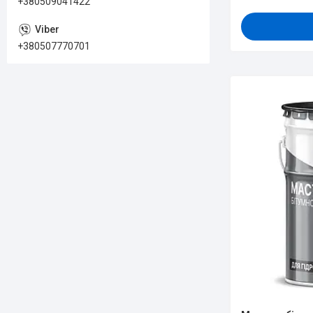
+380509041422
+380507770701