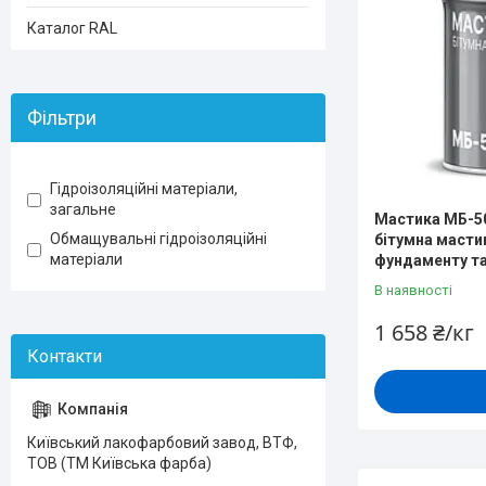
Каталог RAL
Фільтри
Гідроізоляційні матеріали,
загальне
Мастика МБ-50
Обмащувальні гідроізоляційні
бітумна мастик
матеріали
фундаменту та 
В наявності
1 658 ₴/кг
Київський лакофарбовий завод, ВТФ,
ТОВ (ТМ Київська фарба)