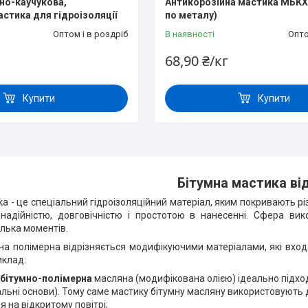
но-каучукова,
Антикорозійна мастика МБКХ
астика для гідроізоляції
по металу)
Оптом і в роздріб
В наявності
Опто
68,90 ₴/кг
Купити
Купити
Бітумна мастика ві
а - це спеціальний гідроізоляційний матеріал, яким покривають рі
надійністю, довговічністю і простотою в нанесенні. Сфера вик
ілька моментів.
на полімерна відрізняється модифікуючими матеріалами, які входят
иклад:
бітумно-полімерна
масляна (модифікована олією) ідеально підход
ральні основи). Тому саме мастику бітумну масляну використовують д
 на відкритому повітрі;