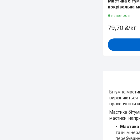
Мастика бітум
покрівельна м
В наявності
79,70 ₴/кг
Бітумна мастик
вирізняються 
враховувати к
Мастика бітум
мастики, напр
Мастика 
та ін. міне
перебування