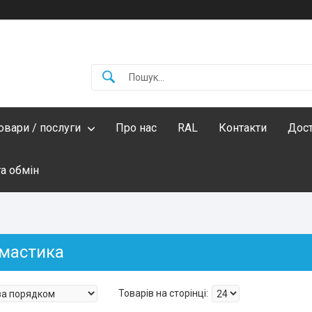
овари / послуги
Про нас
RAL
Контакти
Дост
а обмін
 мастика