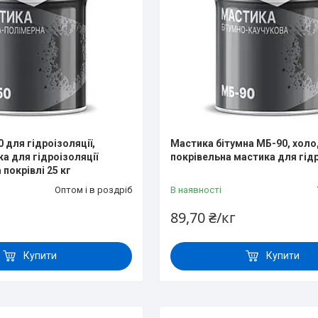
 для гідроізоляції,
Мастика бітумна МБ-90, хол
а для гідроізоляції
покрівельна мастика для гідр
покрівлі 25 кг
Оптом і в роздріб
В наявності
89,70 ₴/кг
Купити
Купити