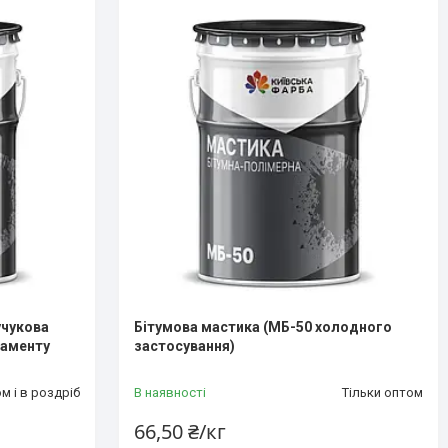
учукова
Бітумова мастика (МБ-50 холодного
даменту
застосування)
м і в роздріб
В наявності
Тільки оптом
66,50 ₴/кг