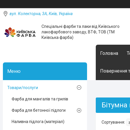
вул. Колекторна, 3А, Київ, Україна
Спеціальні фарби та лаки від Київського
лакофарбового заводу, ВТФ, ТОВ (ТМ
Київська фарба)
Головна
Т
Повернення т
Товари/послуги
Фарба для мангалів та грилів
Бітумна
Фарба для бетонної підлоги
Наливна підлога (матеріал)