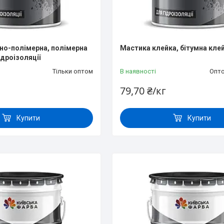
но-полімерна, полімерна
Мастика клейка, бітумна кле
ідроізоляції
Тільки оптом
В наявності
Опто
79,70 ₴/кг
Купити
Купити