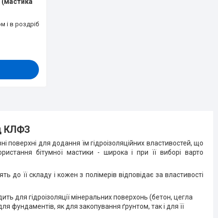
 (мастика
м і в роздріб
д КЛФЗ
зні поверхні для додання їм гідроізоляційних властивостей, що
ористання бітумної мастики - широка і при її виборі варто
ь до її складу і кожен з полімерів відповідає за властивості
ить для гідроізоляції мінеральних поверхонь (бетон, цегла
ля фундаментів, як для закопування ґрунтом, так і для її