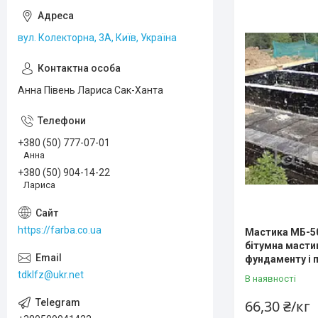
вул. Колекторна, 3А, Київ, Україна
Анна Півень Лариса Сак-Ханта
+380 (50) 777-07-01
Анна
+380 (50) 904-14-22
Лариса
https://farba.co.ua
Мастика МБ-50
бітумна мастик
фундаменту і п
tdklfz@ukr.net
В наявності
66,30 ₴/кг