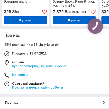
бетонної підлоги
бетону Epoxy Floor Primer,
бето
комплект 24 кг
FLO
комп
328
7 872
332
₴/кг
₴/комплект
комп
Купити
Купити
Про нас
85% позитивних з 13 відгуків за рік
Працює з 13.07.2011
м. Київ
вул. Колекторна, 3А, Київ, Україна
Контакти
Сьогодні вихідний
Показати весь графік роботи
Про нас