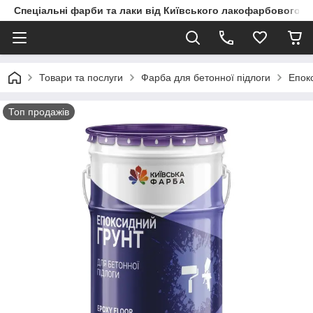
Спеціальні фарби та лаки від Київського лакофарбового з
Товари та послуги
Фарба для бетонної підлоги
Епок
Топ продажів