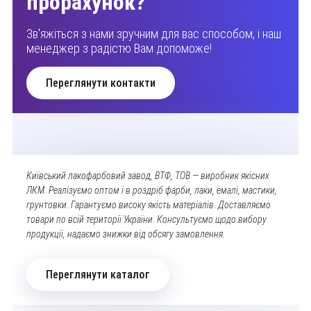
прорахунок?
Зв'яжіться з нами зручним для вас способом, і наш
менеджер з радістю Вам допоможе!
Переглянути контакти
Київський лакофарбовий завод, ВТФ, ТОВ — виробник якісних
ЛКМ. Реалізуємо оптом і в роздріб фарби, лаки, емалі, мастики,
грунтовки. Гарантуємо високу якість матеріалів. Доставляємо
товари по всій території України. Консультуємо щодо вибору
продукції, надаємо знижки від обсягу замовлення.
Переглянути каталог