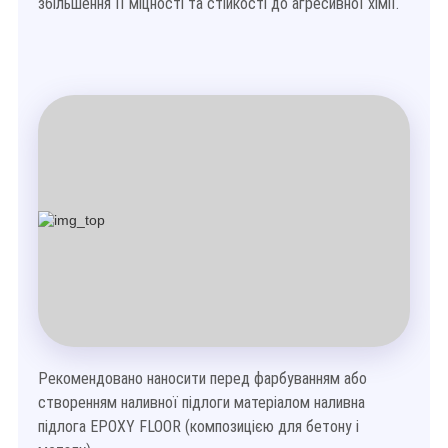
збільшення її міцності та стійкості до агресивної хімії.
Рекомендовано наносити перед фарбуванням або
створенням наливної підлоги матеріалом наливна
підлога EPOXY FLOOR (композицією для бетону і