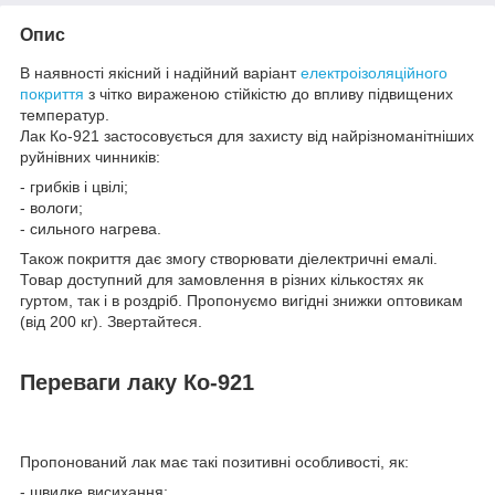
Опис
В наявності якісний і надійний варіант
електроізоляційного
покриття
з чітко вираженою стійкістю до впливу підвищених
температур.
Лак Ко-921 застосовується для захисту від найрізноманітніших
руйнівних чинників:
- грибків і цвілі;
- вологи;
- сильного нагрева.
Також покриття дає змогу створювати діелектричні емалі.
Товар доступний для замовлення в різних кількостях як
гуртом, так і в роздріб. Пропонуємо вигідні знижки оптовикам
(від 200 кг). Звертайтеся.
Переваги лаку Ко-921
Пропонований лак має такі позитивні особливості, як:
- швидке висихання;