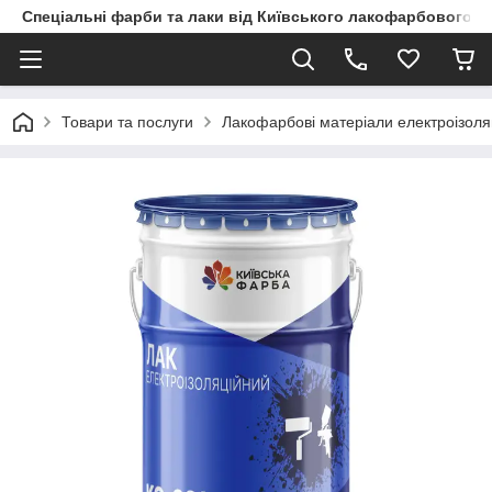
Спеціальні фарби та лаки від Київського лакофарбового з
Товари та послуги
Лакофарбові матеріали електроізоля