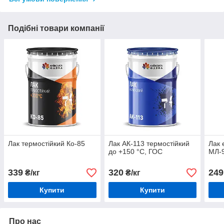
Подібні товари компанії
Лак термостійкий Ко-85
Лак АК-113 термостійкий
Лак 
до +150 °C, ГОС
МЛ-9
339
320
249
₴/кг
₴/кг
Купити
Купити
Про нас