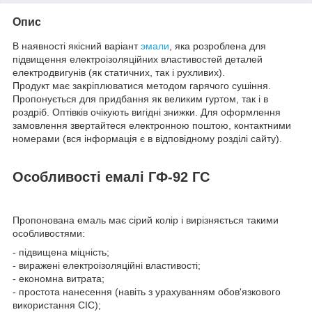
Опис
В наявності якісний варіант
эмали
, яка розроблена для
підвищення електроізоляційних властивостей деталей
електродвигунів (як статичних, так і рухливих).
Продукт має закріплюватися методом гарячого сушіння.
Пропонується для придбання як великим гуртом, так і в
роздріб. Оптівків очікують вигідні знижки. Для оформлення
замовлення звертайтеся електронною поштою, контактними
номерами (вся інформація є в відповідному розділі сайту).
Особливості емалі ГФ-92 ГС
Пропонована емаль має сірий колір і вирізняється такими
особливостями:
- підвищена міцність;
- виражені електроізоляційні властивості;
- економна витрата;
- простота нанесення (навіть з урахуванням обов'язкового
використання СІС);