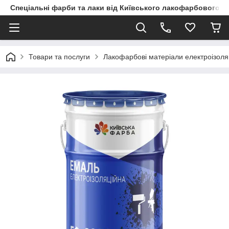
Спеціальні фарби та лаки від Київського лакофарбового з
Товари та послуги
Лакофарбові матеріали електроізоля