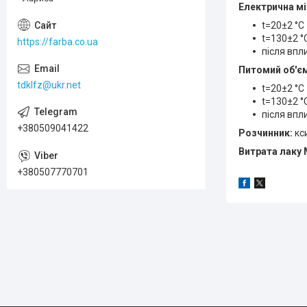
Електрична мі
t=20±2 °C
t=130±2 °
https://farba.co.ua
після впл
Питомий об'єм
tdklfz@ukr.net
t=20±2 °C
t=130±2 °
після впл
+380509041422
Розчинник:
кси
Витрата лаку
+380507770701