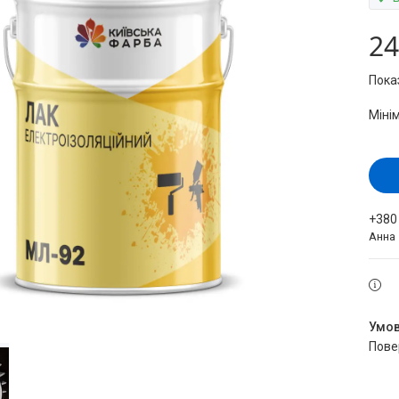
24
Показ
Міні
+380
Анна
пов