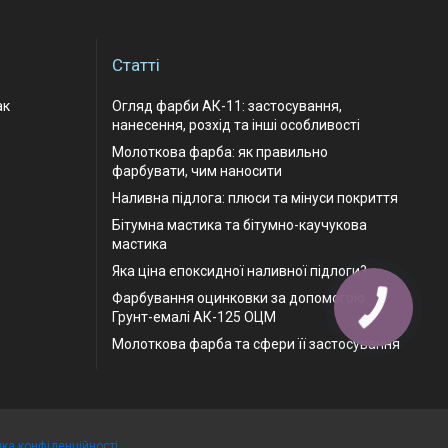
Статті
ак
Огляд фарби АК-11: застосування,
нанесення, розхід та інші особливості
Молоткова фарба: як правильно
фарбувати, чим наносити
Наливна підлога: плюси та мінуси покриття
Бітумна мастика та бітумно-каучукова
мастика
Яка ціна епоксидної наливної підлоги?
Фарбування оцинковки за допомогою
Грунт-емалі АК-125 ОЦМ
Молоткова фарба та сфери її застосування
ика конфіденційності