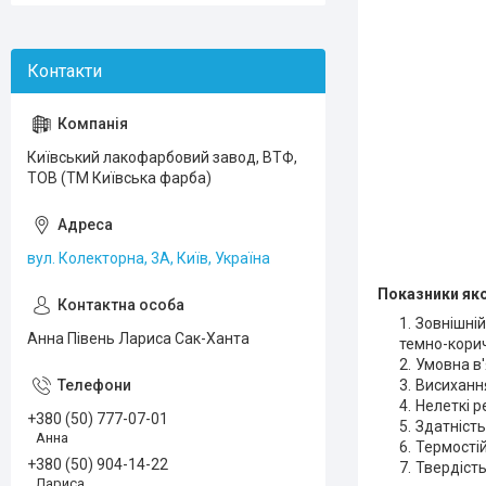
Київський лакофарбовий завод, ВТФ,
ТОВ (ТМ Київська фарба)
вул. Колекторна, 3А, Київ, Україна
Показники яко
Зовнішній
Анна Півень Лариса Сак-Ханта
темно-кори
Умовна в'
Висихання
Нелеткі р
+380 (50) 777-07-01
Здатність
Анна
Термостій
+380 (50) 904-14-22
Твердість 
Лариса