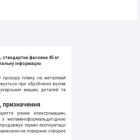
г, стандартна фасовка 45 кг.
етальну інформацію
 прозору плівку на металевій
овується при обробленні вузлів
рукарських машин, деталей та
, призначення
криття різних електромашин,
у з меламіноформальдегідною
 продовжує термін експлуатації
 нанесенні на поверхню створює