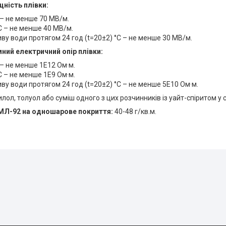
цність плівки:
 – не менше 70 МВ/м.
C – не менше 40 МВ/м.
иву води протягом 24 год (t=20±2) °C – не менше 30 МВ/м.
ний електричний опір плівки:
 – не менше 1Е12 Ом·м.
C – не менше 1Е9 Ом·м.
иву води протягом 24 год (t=20±2) °C – не менше 5Е10 Ом·м.
лол, толуол або суміш одного з цих розчинників із уайт-спіритом у 
 МЛ-92 на одношарове покриття:
40-48 г/кв.м.