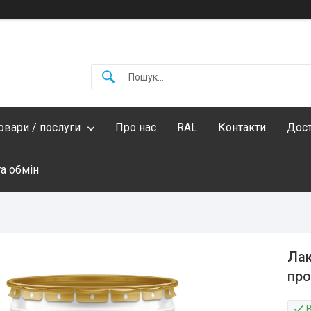
овари / послуги
Про нас
RAL
Контакти
Дост
а обмін
Лак
про