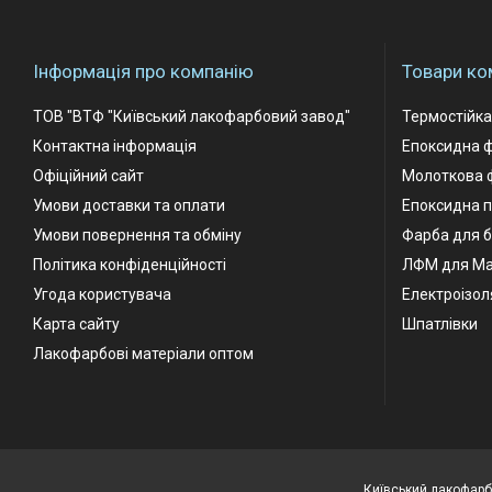
Інформація про компанію
Товари ко
ТОВ "ВТФ "Київський лакофарбовий завод"
Термостійк
Контактна інформація
Епоксидна 
Офіційний сайт
Молоткова 
Умови доставки та оплати
Епоксидна п
Умови повернення та обміну
Фарба для б
Політика конфіденційності
ЛФМ для М
Угода користувача
Електроізол
Карта сайту
Шпатлівки
Лакофарбові матеріали оптом