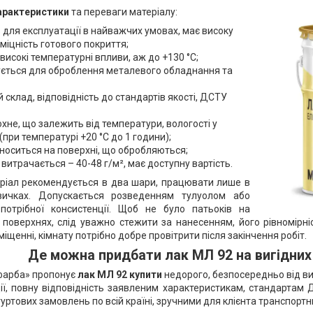
арактеристики
та переваги матеріалу:
 для експлуатації в найважчих умовах, має високу
міцність готового покриття;
високі температурні впливи, аж до +130 °С;
ується для оброблення металевого обладнання та
 склад, відповідність до стандартів якості, ДСТУ
хне, що залежить від температури, вологості у
(при температурі +20 °С до 1 години);
носиться на поверхні, що обробляються;
витрачається – 40-48 г/м², має доступну вартість.
ріал рекомендується в два шари, працювати лише в
вичках. Допускається розведенням тулуолом або
потрібної консистенції. Щоб не було патьоків на
поверхнях, слід уважно стежити за нанесенням, його рівномірн
іщенні, кімнату потрібно добре провітрити після закінчення робіт.
Де можна придбати лак МЛ 92 на вигідних
фарба» пропонує
лак МЛ 92 купити
недорого, безпосередньо від в
ції, повну відповідність заявленим характеристикам, стандартам
гуртових замовлень по всій країні, зручними для клієнта транспорт