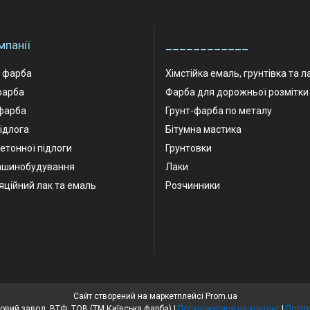
мпанії
____________
а фарба
Хімстійка емаль, грунтівка та л
фарба
Фарба для дорожньої розмітки
фарба
Грунт-фарба по металу
ідлога
Бітумна мастика
етонної підлоги
Грунтовки
ашинобудування
Лаки
яційний лак та емаль
Розчинники
Сайт створений на маркетплейсі
Prom.ua
Київський лакофарбовий завод, ВТФ, ТОВ (ТМ Київська фарба) |
Поскаржитися на контент
|
Політ