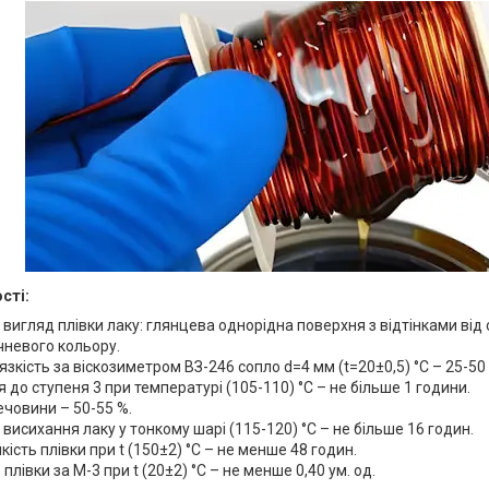
сті:
 вигляд плівки лаку: глянцева однорідна поверхня з відтінками від
чневого кольору.
язкість за віскозиметром ВЗ-246 сопло d=4 мм (t=20±0,5) °C – 25-50 
 до ступеня 3 при температурі (105-110) °C – не більше 1 години.
ечовини – 50-55 %.
 висихання лаку у тонкому шарі (115-120) °C – не більше 16 годин.
кість плівки при t (150±2) °C – не менше 48 годин.
плівки за М-3 при t (20±2) °C – не менше 0,40 ум. од.