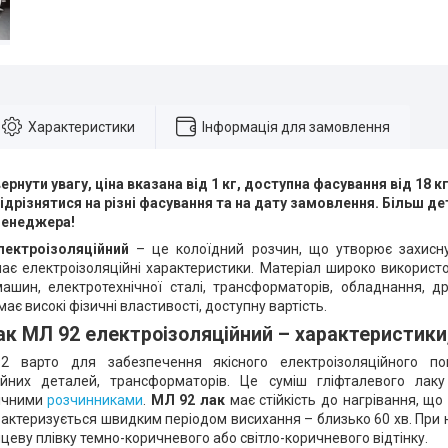
Характеристики
Інформація для замовлення
вернути увагу, ціна вказана від 1 кг, доступна фасування від 18 к
ідрізнятися на різні фасування та на дату замовлення. Більш д
менеджера!
ектроізоляційний
– це колоїдний розчин, що утворює захисну
 має електроізоляційні характеристики. Матеріал широко використ
ашин, електротехнічної сталі, трансформаторів, обладнання, д
має високі фізичні властивості, доступну вартість.
ак МЛ 92 електроізоляційний – характеристики
 варто для забезпечення якісного електроізоляційного по
ційних деталей, трансформаторів. Це суміш гліфталевого лак
нічними
розчинниками
.
МЛ 92 лак
має стійкість до нагрівання, що
арактеризується швидким періодом висихання – близько 60 хв. При
цеву плівку темно-коричневого або світло-коричневого відтінку.