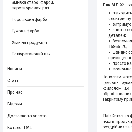
Змивка старої фарби,
Лак МЛ 92 – х
перетворювач іржі
підходить
електричну 
Порошкова фарба
витримує 
застосов
Гумова фарба
деталей;
безпечний
Хімічна продукція
15865-70;
швидко со
Поліуретановий лак
приміщенні 
просто на
Новини
економно 
Наносити мате
Статті
гумових рука
ксилолом до 
Про нас
оброблюваних 
закритому прим
Відгуки
Доставка та оплата
ТМ «Київська 
якість продук
роздрібних та 
Каталог RAL