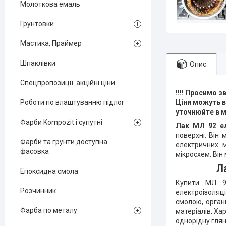
Молоткова емаль
Грунтовки
Мастика, Праймер
Шпаклівки
Опис
Спецпропозиції. акційні ціни
!!!! Просимо з
Роботи по влаштуванню підлог
Ціни можуть в
уточнюйте в 
Фарби Kompozit і супутні
Лак МЛ 92 ел
поверхні. Він
Фарби та грунти доступна
електричних м
фасовка
мікросхем. Він 
Л
Епоксидна смола
Купити МЛ 92
Розчинник
електроізоля
смолою, орга
Фарба по металу
матеріалів. Х
однорідну глян