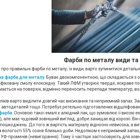
Фарби по металу види та
про правильні фарби по металу, їх види, варто зупинитися детальн
на фарба для металу
. Буває двокомпонентною, що складається з о
фіковану смолу епоксидну. Такий ЛФМ утворює тверде, яскраве покр
ається на поверхні, відмінно переносить перепади температур, во
іків варто виділити довгий час висихання та неприємний запах. З
, автодеталей тощо. Потребує ретельно підготовлених відшліфован
фарба
. Основою такої емалі є алкідний лак, що зумовлює її високі 
), але має чудовий зовнішній вигляд, добре захищає від корозії. Він
пошкоджень. До того ж вартість матеріалу відносно невисока, а ви
а вологості 55% сохне близько доби. Недоліком є неприємний запах,
о УФ-променів (невигорання). Тому її частіше застосовують для зо