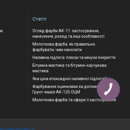
Статті
ак
Огляд фарби АК-11: застосування,
нанесення, розхід та інші особливості
Молоткова фарба: як правильно
фарбувати, чим наносити
Наливна підлога: плюси та мінуси покриття
Бітумна мастика та бітумно-каучукова
мастика
Яка ціна епоксидної наливної підлоги?
Фарбування оцинковки за допомогою
Грунт-емалі АК-125 ОЦМ
Молоткова фарба та сфери її застосування
ика конфіденційності