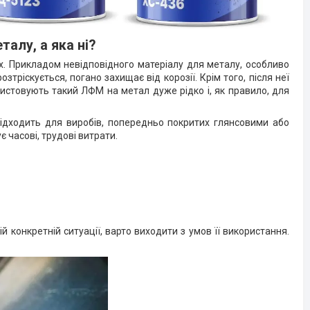
алу, а яка ні?
. Прикладом невідповідного матеріалу для металу, особливо
зтріскується, погано захищає від корозії. Крім того, після неї
стовують такий ЛФМ на метал дуже рідко і, як правило, для
підходить для виробів, попередньо покритих глянсовими або
 часові, трудові витрати.
й конкретній ситуації, варто виходити з умов її використання.