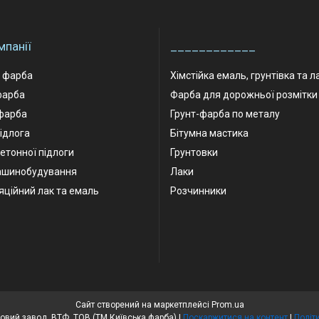
мпанії
____________
а фарба
Хімстійка емаль, грунтівка та л
фарба
Фарба для дорожньої розмітки
фарба
Грунт-фарба по металу
ідлога
Бітумна мастика
етонної підлоги
Грунтовки
ашинобудування
Лаки
яційний лак та емаль
Розчинники
Сайт створений на маркетплейсі
Prom.ua
Київський лакофарбовий завод, ВТФ, ТОВ (ТМ Київська фарба) |
Поскаржитися на контент
|
Політ