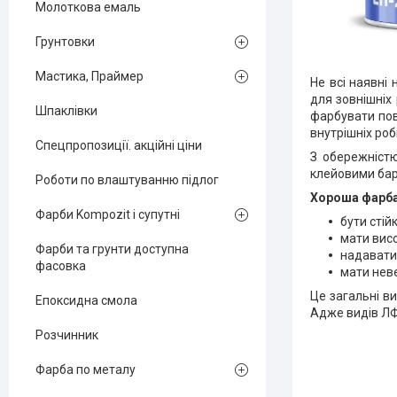
Молоткова емаль
Грунтовки
Мастика, Праймер
Не всі наявні
для зовнішніх 
Шпаклівки
фарбувати пов
внутрішніх робі
Спецпропозиції. акційні ціни
З обережніст
клейовими барв
Роботи по влаштуванню підлог
Хороша фарба
Фарби Kompozit і супутні
бути стій
мати висо
Фарби та грунти доступна
надавати 
фасовка
мати неве
Це загальні в
Епоксидна смола
Адже видів ЛФ
Розчинник
Фарба по металу