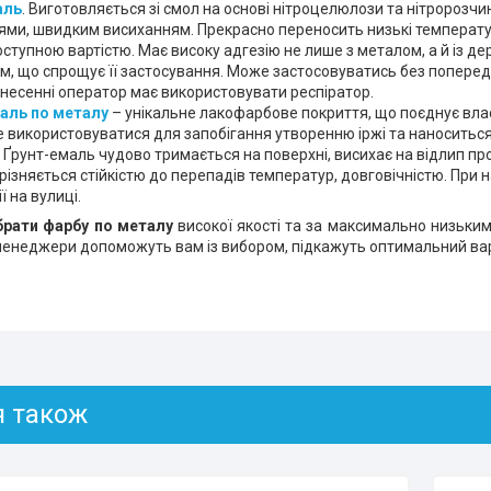
аль
. Виготовляється зі смол на основі нітроцелюлози та нітророзч
ми, швидким висиханням. Прекрасно переносить низькі температури
оступною вартістю. Має високу адгезію не лише з металом, а й із д
, що спрощує її застосування. Може застосовуватись без попередн
анесенні оператор має використовувати респіратор.
аль по металу
– унікальне лакофарбове покриття, що поєднує влас
 використовуватися для запобігання утворенню іржі та наноситься 
Ґрунт-емаль чудово тримається на поверхні, висихає на відлип пр
різняється стійкістю до перепадів температур, довговічністю. При н
ї на вулиці.
брати фарбу по металу
високої якості та за максимально низьки
менеджери допоможуть вам із вибором, підкажуть оптимальний вар