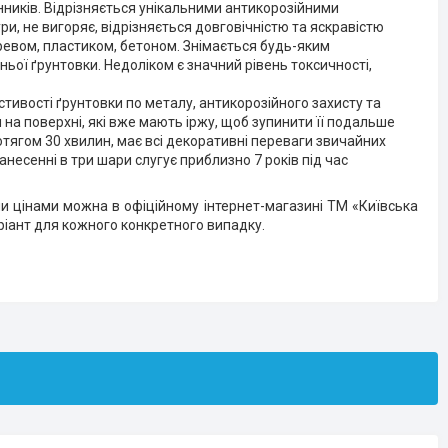
инників. Відрізняється унікальними антикорозійними
, не вигоряє, відрізняється довговічністю та яскравістю
еревом, пластиком, бетоном. Знімається будь-яким
ьої ґрунтовки. Недоліком є значний рівень токсичності,
тивості ґрунтовки по металу, антикорозійного захисту та
на поверхні, які вже мають іржу, щоб зупинити її подальше
отягом 30 хвилин, має всі декоративні переваги звичайних
анесенні в три шари слугує приблизно 7 років під час
ми цінами можна в офіційному інтернет-магазині ТМ «Київська
іант для кожного конкретного випадку.