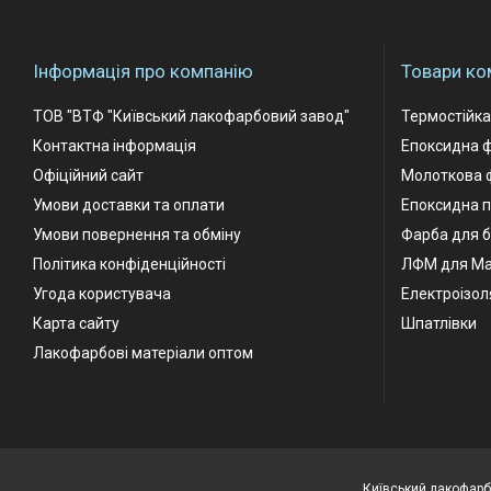
Інформація про компанію
Товари ко
ТОВ "ВТФ "Київський лакофарбовий завод"
Термостійк
Контактна інформація
Епоксидна 
Офіційний сайт
Молоткова 
Умови доставки та оплати
Епоксидна п
Умови повернення та обміну
Фарба для б
Політика конфіденційності
ЛФМ для М
Угода користувача
Електроізол
Карта сайту
Шпатлівки
Лакофарбові матеріали оптом