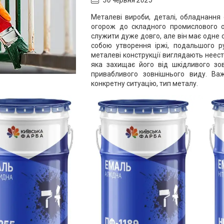
30 червня 2025
Металеві вироби, деталі, обладнання 
огорож до складного промислового о
служити дуже довго, але він має одне с
собою утворення іржі, подальшого р
металеві конструкції виглядають неес
яка захищає його від шкідливого зо
привабливого зовнішнього виду. Ва
конкретну ситуацію, тип металу.