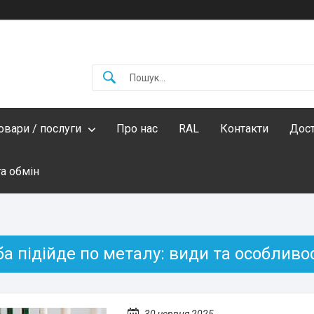
овари / послуги
Про нас
RAL
Контакти
Дост
а обмін
а підійде по металу: види та особливо