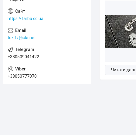
https://farba.co.ua
tdklfz@ukr.net
+380509041422
+380507770701