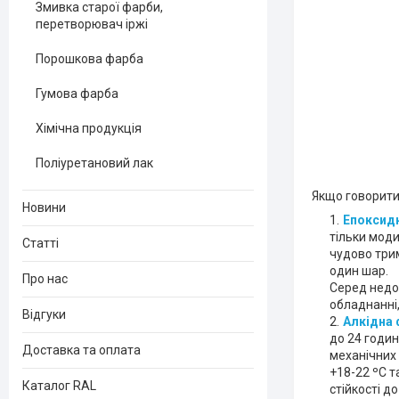
Змивка старої фарби,
перетворювач іржі
Порошкова фарба
Гумова фарба
Хімічна продукція
Поліуретановий лак
Якщо говорити 
Новини
Епоксид
тільки моди
Статті
чудово трим
один шар.
Про нас
Серед недол
обладнанні
Відгуки
Алкідна 
до 24 годин
Доставка та оплата
механічних 
+18-22 ºС т
Каталог RAL
стійкості д