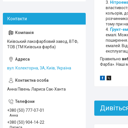
Нітроем
властивостя
кольорів, д
розчинником
тому при н
Ґрунт-ем
емалі. Може
поширення. 
Київський лакофарбовий завод, ВТФ,
емалей. Від
ТОВ (ТМ Київська фарба)
експлуатаці
Правильно
ви
Фарба». Наші 
вул. Колекторна, 3А, Київ, Україна
Анна Півень Лариса Сак-Ханта
+380 (50) 777-07-01
Анна
+380 (50) 904-14-22
Лариса