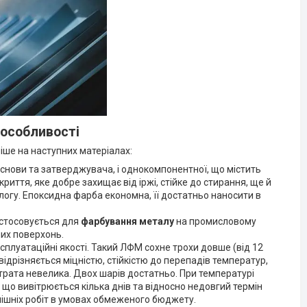
 особливості
іше на наступних матеріалах:
снови та затверджувача, і однокомпонентної, що містить
иття, яке добре захищає від іржі, стійке до стирання, ще й
логу. Епоксидна фарба економна, її достатньо наносити в
астосовується для
фарбування
металу
на промисловому
их поверхонь.
експлуатаційні якості. Такий ЛФМ сохне трохи довше (від 12
 відрізняється міцністю, стійкістю до перепадів температур,
трата невелика. Двох шарів достатньо. При температурі
 що вивітрюється кілька днів та відносно недовгий термін
внішніх робіт в умовах обмеженого бюджету.