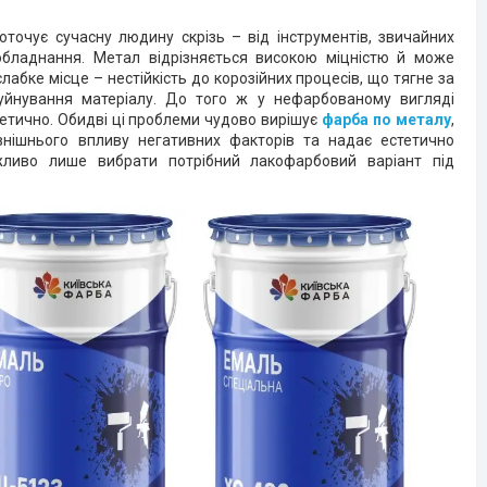
оточує сучасну людину скрізь – від інструментів, звичайних
бладнання. Метал відрізняється високою міцністю й може
лабке місце – нестійкість до корозійних процесів, що тягне за
уйнування матеріалу. До того ж у нефарбованому вигляді
тетично. Обидві ці проблеми чудово вирішує
фарба по металу
,
внішнього впливу негативних факторів та надає естетично
жливо лише вибрати потрібний лакофарбовий варіант під