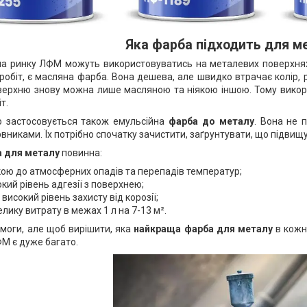
Яка фарба підходить для мет
 на ринку ЛФМ можуть використовуватись на металевих поверхнях
робіт, є масляна фарба. Вона дешева, але швидко втрачає колір, ро
ерхню знову можна лише масляною та ніякою іншою. Тому викори
т.
ю застосовується також емульсійна
фарба до металу
. Вона не 
никами. Їх потрібно спочатку зачистити, заґрунтувати, що підвищує
 для металу
повинна:
кою до атмосферних опадів та перепадів температур;
кий рівень адгезії з поверхнею;
високий рівень захисту від корозії;
лику витрату в межах 1 л на 7-13 м².
имоги, але щоб вирішити, яка
найкраща фарба для металу
в кожні
М є дуже багато.