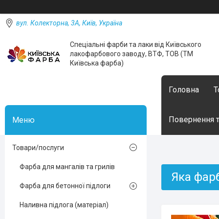
вул. Колекторна, 3А, Київ, Україна
Спеціальні фарби та лаки від Київського
лакофарбового заводу, ВТФ, ТОВ (ТМ
Київська фарба)
Головна
Т
Повернення т
Товари/послуги
Фарба для мангалів та грилів
Яка фарб
Фарба для бетонної підлоги
Наливна підлога (матеріал)