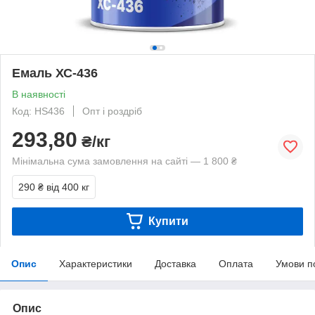
Емаль ХС-436
В наявності
Код: НS436
Опт і роздріб
293,80
₴/кг
Мінімальна сума замовлення на сайті — 1 800 ₴
290 ₴
від 400 кг
Купити
Опис
Характеристики
Доставка
Оплата
Умови п
Опис