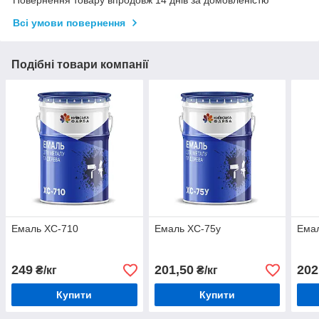
Всі умови повернення
Подібні товари компанії
Емаль ХС-710
Емаль ХС-75у
Ема
249
201,50
202
₴/кг
₴/кг
Купити
Купити