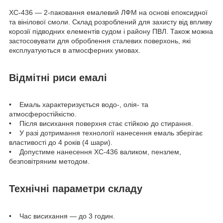
ХС-436 — 2-паковання емалевий ЛФМ на основі епоксидної
та вінілової смоли. Склад розроблений для захисту від впливу
корозії підводних елементів судом і району ПВЛ. Також можна
застосовувати для оброблення сталевих поверхонь, які
експлуатуються в атмосферних умовах.
Відмітні риси емалі
• Емаль характеризується водо-, олія- та
атмосферостійкістю.
• Після висихання поверхня стає стійкою до стирання.
• У разі дотримання технології нанесення емаль зберігає
властивості до 4 років (4 шари).
• Допустиме нанесення ХС-436 валиком, пензлем,
безповітряним методом.
Технічні параметри складу
• Час висихання — до 3 годин.