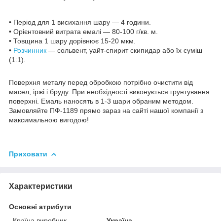
• Період для 1 висихання шару — 4 години.
• Орієнтовний витрата емалі — 80-100 г/кв. м.
• Товщина 1 шару дорівнює 15-20 мкм.
•
Розчинник
— сольвент, уайт-спирит скипидар або їх суміш
(1:1).
Поверхня металу перед обробкою потрібно очистити від
масел, іржі і бруду. При необхідності виконується грунтування
поверхні. Емаль наносять в 1-3 шари обраним методом.
Замовляйте ПФ-1189 прямо зараз на сайті нашої компанії з
максимальною вигодою!
Приховати
Характеристики
Основні атрибути
Країна виробник
Україна