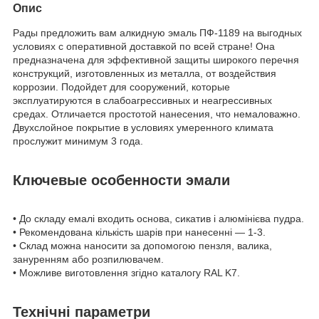
Опис
Рады предложить вам алкидную эмаль ПФ-1189 на выгодных
условиях с оперативной доставкой по всей стране! Она
предназначена для эффективной защиты широкого перечня
конструкций, изготовленных из металла, от воздействия
коррозии. Подойдет для сооружений, которые
эксплуатируются в слабоагрессивных и неагрессивных
средах. Отличается простотой нанесения, что немаловажно.
Двухслойное покрытие в условиях умеренного климата
прослужит минимум 3 года.
Ключевые особенности эмали
• До складу емалі входить основа, сикатив і алюмінієва пудра.
• Рекомендована кількість шарів при нанесенні — 1-3.
• Склад можна наносити за допомогою пензля, валика,
зануренням або розпилювачем.
• Можливе виготовлення згідно каталогу RAL K7.
Технічні параметри