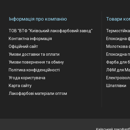
Інформація про компанію
Товари ко
ТОВ "ВТФ "Київський лакофарбовий завод"
Термостійк
Контактна інформація
Епоксидна 
Офіційний сайт
Молоткова 
Умови доставки та оплати
Епоксидна п
Умови повернення та обміну
Фарба для б
Політика конфіденційності
ЛФМ для М
Угода користувача
Електроізол
Карта сайту
Шпатлівки
Лакофарбові матеріали оптом