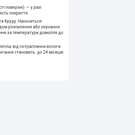
ті поверхні) — у разі
ість покриття.
 та бруду. Наноситься
дом розпилення або окунання.
ня за температури довкілля до
тепла, від потрапляння вологи
рігання становить до 24 місяців