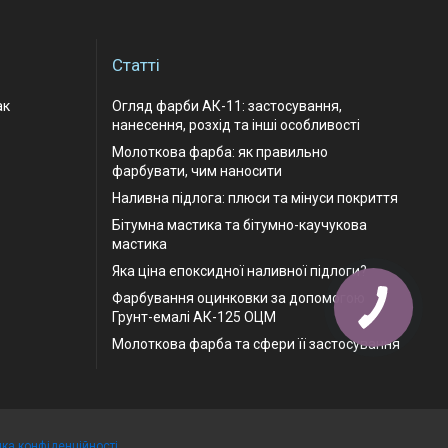
Статті
ак
Огляд фарби АК-11: застосування,
нанесення, розхід та інші особливості
Молоткова фарба: як правильно
фарбувати, чим наносити
Наливна підлога: плюси та мінуси покриття
Бітумна мастика та бітумно-каучукова
мастика
Яка ціна епоксидної наливної підлоги?
Фарбування оцинковки за допомогою
Грунт-емалі АК-125 ОЦМ
Молоткова фарба та сфери її застосування
ика конфіденційності