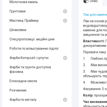
Опис
Молоткова емаль
Грунтовки
Лак для каме
Мастика, Праймер
Лак на основі 
водовідштовху
Шпаклівки
каменю для по
зміцнення та 
Спецпропозиції. акційні ціни
Властивості:
П
декоративним 
Роботи по влаштуванню підлог
Переваги лаку 
Фарби Kompozit і супутні
1. Глибоко про
2. Має високі 
Фарби та грунти доступна
3. Має чудові 
фасовка
збільшують тер
Епоксидна смола
4. Можливість
Фасування: 5 л,
Розчинник
Колір:
прозор
Фарба по металу
Час висихання
збільшується ч