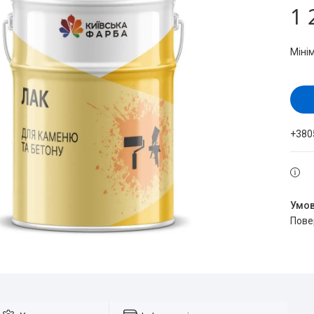
1 
Міні
+380
пов