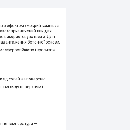
ів з ефектом «мокрий камінь» з
акож призначений лак для
оже використовуватися з Для
навантаження бетонної основи.
тмосферостійкістю і красивим
вихід солей на поверхню;
о вигляду поверхням і
ження температури —