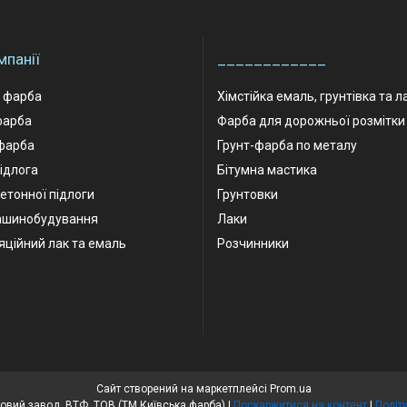
мпанії
____________
а фарба
Хімстійка емаль, грунтівка та л
фарба
Фарба для дорожньої розмітки
фарба
Грунт-фарба по металу
ідлога
Бітумна мастика
етонної підлоги
Грунтовки
ашинобудування
Лаки
яційний лак та емаль
Розчинники
Сайт створений на маркетплейсі
Prom.ua
Київський лакофарбовий завод, ВТФ, ТОВ (ТМ Київська фарба) |
Поскаржитися на контент
|
Політ