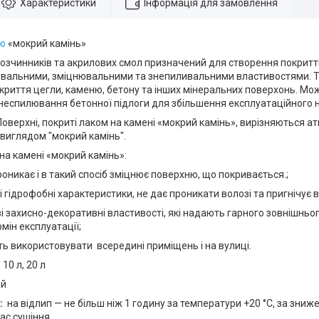
Характеристики
Інформація для замовлення
ню
«мокрий камінь»
розчинників та акрилових смол призначений для створення покритт
вальними, зміцнювальними та знепиливальними властивостями. Т
криття цегли, каменю, бетону та інших мінеральних поверхонь. М
знеспилювання бетонної підлоги для збільшення експлуатаційного 
оверхні, покриті лаком на камені «мокрий камінь», вирізняються а
виглядом "мокрий камінь".
на камені «мокрий камінь»:
никає і в такий спосіб зміцнює поверхню, що покривається.;
гідрофобні характеристики, не дає проникати волозі та пригнічує 
захисно-декоративні властивості, які надають гарного зовнішньог
мін експлуатації;
 використовувати всередині приміщень і на вулиці.
 10 л, 20 л
ий
:
на відлип — не більш ніж 1 годину за температури +20 °C, за зни
ас сушіння.