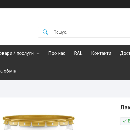
овари / послуги
Про нас
RAL
Контакти
Дост
а обмін
Лак