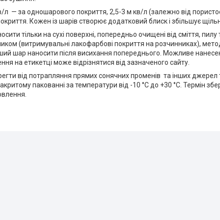
в/л — за одношарового покриття, 2,5-3 м кв/л (залежно від пористос
криття. Кожен із шарів створює додатковий блиск і збільшує щільн
осити тільки на сухі поверхні, попередньо очищені від сміття, пилу
ликом (витримувальні лакофарбові покриття на розчинниках), мето
ий шар наносити після висихання попереднього. Можливе нанесен
ення на етикетці може відрізнятися від зазначеного сайту.
регти від потрапляння прямих сонячних променів та інших джерел 
акритому пакованні за температури від -10 °C до +30 °C. Термін збе
овлення.