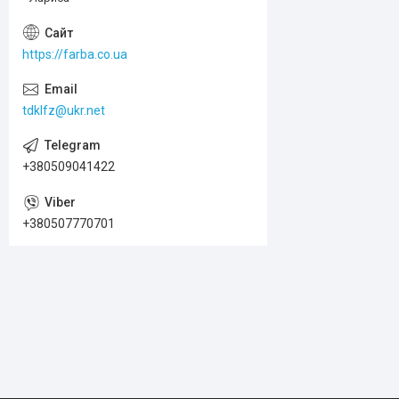
https://farba.co.ua
tdklfz@ukr.net
+380509041422
+380507770701