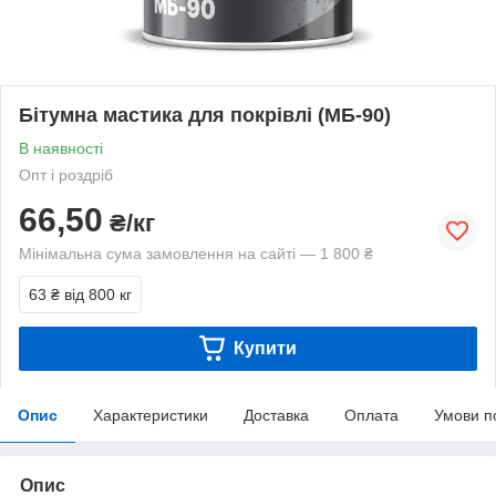
Бітумна мастика для покрівлі (МБ-90)
В наявності
Опт і роздріб
66,50
₴/кг
Мінімальна сума замовлення на сайті — 1 800 ₴
63 ₴
від 800 кг
Купити
Опис
Характеристики
Доставка
Оплата
Умови п
Опис