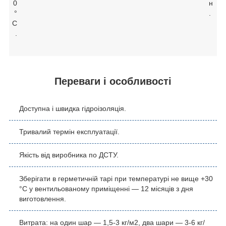
0
н
°
.
С
.
Переваги і особливості
Доступна і швидка гідроізоляція.
Тривалий термін експлуатації.
Якість від виробника по ДСТУ.
Зберігати в герметичній тарі при температурі не вище +30
°С у вентильованому приміщенні
―
12 місяців з дня
виготовлення.
Витрата
:
на один шар ― 1,5-3 кг/м2, два шари ― 3-6 кг/