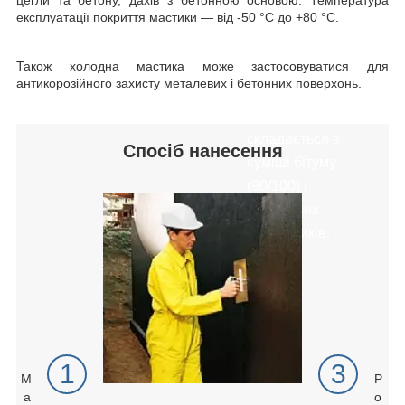
експлуатації покриття мастики ― від -50 °С до +80 °С.
готова до
застосування,
Також холодна мастика може застосовуватися для
однокомпонентна.
антикорозійного захисту металевих і бетонних поверхонь.
Мастика бітумна
МБ-90
складається з
Спосіб нанесення
суміші бітуму
(90/100) і
органічних
розчинників.
1
3
М
Р
а
о