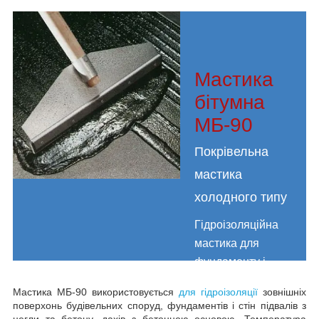
Мастика
бітумна
МБ-90
Покрівельна
мастика
холодного типу
Гідроізоляційна
мастика для
фундаменту і
покрівлі,
Мастика МБ-90 використовується
для гідроізоляції
зовнішніх
холодного
поверхонь будівельних споруд, фундаментів і стін підвалів з
затвердіння,
цегли та бетону, дахів з бетонною основою. Температура