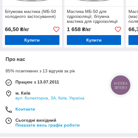
Бітумова мастика (МБ-50
Мастика МБ-50 для
Маст
холодного застосування)
гідроізоляції, бітумна
(мас
мастика для гідроізоляції
полі
фундаменту та покрівлі 25
фунд
66,50
1 658
66,
₴/кг
₴/кг
кг
Купити
Купити
Про нас
85% позитивних з 13 відгуків за рік
Працює з 13.07.2011
КНОПКА
ЗВ'ЯЗКУ
м. Київ
вул. Колекторна, 3А, Київ, Україна
Контакти
Сьогодні вихідний
Показати весь графік роботи