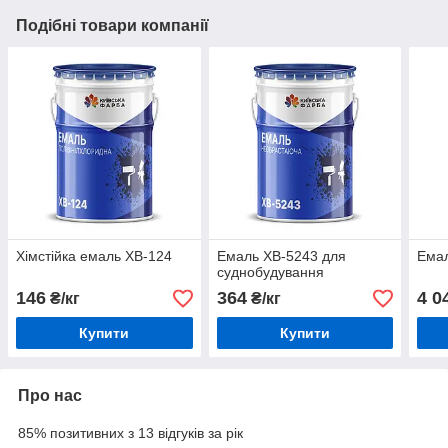
Подібні товари компанії
Хімстійка емаль ХВ-124
Емаль ХВ-5243 для
Емал
суднобудування
146
364
4 0
₴/кг
₴/кг
Купити
Купити
Про нас
85% позитивних з 13 відгуків за рік