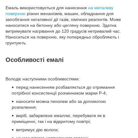
Емаль використовується для нанесення
на металеву
поверхню
різних механізмів, машин, обладнання для
запобігання негативної дії газів, хімічних реагентів. Може
наноситися на бетонну або цегляну поверхню. Здатна
витримувати нагрівання до 120 градусів нетривалий час.
Наноситься на поверхню, яку попередньо обробляють і
грунтують.
Особливості емалі
Володіє наступними особливостями:
перед нанесенням розбавляється до отримання
потрібної консистенції розчинником марки Р-4;
наносити можна пензлем або за допомогою
розпилення;
виріб, забарвлене емаллю, перебувати як в
приміщенні, так і на відкритому повітрі;
витримує дію вологи;