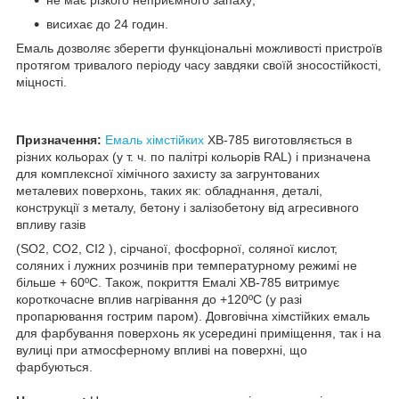
не має різкого неприємного запаху;
висихає до 24 годин.
Емаль дозволяє зберегти функціональні можливості пристроїв
протягом тривалого періоду часу завдяки своїй зносостійкості,
міцності.
Призначення:
Емаль хімстійких
ХВ-785 виготовляється в
різних кольорах (у т. ч. по палітрі кольорів RAL) і призначена
для комплексної хімічного захисту за загрунтованих
металевих поверхонь, таких як: обладнання, деталі,
конструкції з металу, бетону і залізобетону від агресивного
впливу газів
(SO2, CO2, CI2 ), сірчаної, фосфорної, соляної кислот,
соляних і лужних розчинів при температурному режимі не
більше + 60ºС. Також, покриття Емалі ХВ-785 витримує
короткочасне вплив нагрівання до +120ºС (у разі
пропарювання гострим паром). Довговічна хімстійких емаль
для фарбування поверхонь як усередині приміщення, так і на
вулиці при атмосферному впливі на поверхні, що
фарбуються.