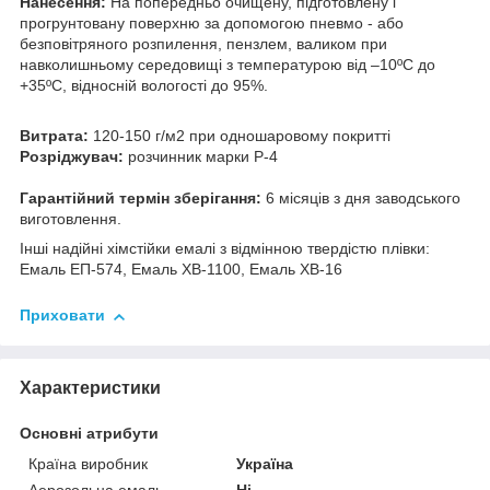
Нанесення:
На попередньо очищену, підготовлену і
прогрунтовану поверхню за допомогою пневмо - або
безповітряного розпилення, пензлем, валиком при
навколишньому середовищі з температурою від –10ºС до
+35ºС, відносній вологості до 95%.
Витрата:
120-150 г/м
2
при одношаровому покритті
Розріджувач:
розчинник марки Р-4
Гарантійний термін зберігання:
6 місяців з дня заводського
виготовлення.
Інші надійні хімстійки емалі з відмінною твердістю плівки:
Емаль ЕП-574, Емаль ХВ-1100, Емаль ХВ-16
Приховати
Характеристики
Основні атрибути
Країна виробник
Україна
Аерозольна емаль
Ні