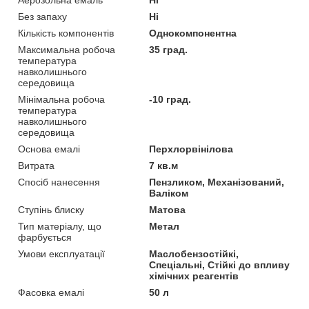
Без запаху
Ні
Кількість компонентів
Однокомпонентна
Максимальна робоча
35 град.
температура
навколишнього
середовища
Мінімальна робоча
-10 град.
температура
навколишнього
середовища
Основа емалі
Перхлорвінілова
Витрата
7 кв.м
Спосіб нанесення
Пензликом, Механізований,
Валіком
Ступінь блиску
Матова
Тип матеріалу, що
Метал
фарбується
Умови експлуатації
Маслобензостійкі,
Спеціальні, Стійкі до впливу
хімічних реагентів
Фасовка емалі
50 л