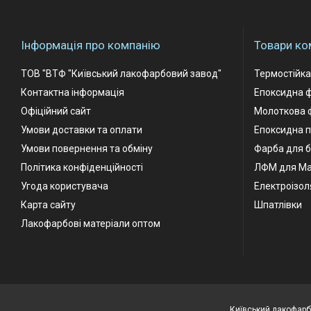
Інформація про компанію
Товари ко
ТОВ "ВТФ "Київський лакофарбовий завод"
Термостійк
Контактна інформація
Епоксидна 
Офіційний сайт
Молоткова 
Умови доставки та оплати
Епоксидна п
Умови повернення та обміну
Фарба для б
Політика конфіденційності
ЛФМ для М
Угода користувача
Електроізол
Карта сайту
Шпатлівки
Лакофарбові матеріали оптом