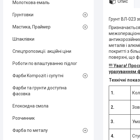
Опис
Молоткова емаль
Грунтовки
Грунт ВЛ-023 з
Мастика, Праймер
Призначається
межопераціоном
Шпаклівки
антикорозійних
металів і алюм
Спецпропозиції. акційні ціни
покритті з біл
поверхні, що 
Роботи по влаштуванню підлог
!!! Увага! Пр
урахуванням 
Фарби Kompozit і супутні
Технічні пока
Фарби та грунти доступна
1.
Кол
фасовка
Епоксидна смола
2.
Зов
Розчинник
3.
Умо
Фарба по металу
4.
Сту