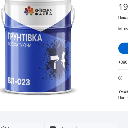
19
Пока
Міні
+380
пов