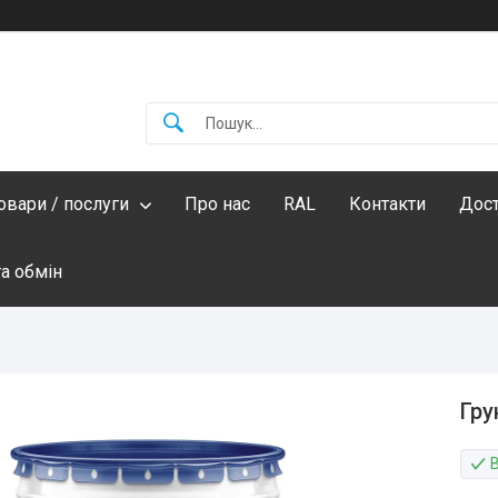
овари / послуги
Про нас
RAL
Контакти
Дост
а обмін
Гру