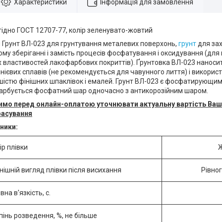
Характеристики
Інформація для замовлення
гідно ГОСТ 12707-77, колір зеленувато-жовтий
 Грунт ВЛ-023 для грунтування металевих поверхонь,
грунт
для зах
у зберіганні і замість процесів фосфатування і оксидування (для 
 властивостей лакофарбових покриттів). Ґрунтовка ВЛ-023 наносит
інієвих сплавів (не рекомендується для чавунного лиття) і викори
ьшістю фінішних шпаклівок і емалей. Грунт ВЛ-023 є фосфатирующим 
фарбується фосфатний шар одночасно з антикорозійним шаром.
осимо перед онлайн-оплатою уточнювати актуальну вартість Ва
фасування
зники:
ір плівки
Ж
нішній вигляд плівки після висихання
Рівног
вна в'язкість, с.
пінь розведення, %, не більше