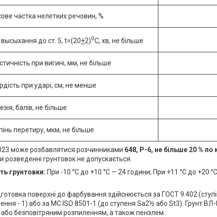
ове частка нелетких речовин, %
0
 высыхання до ст. 5, t=(20
+
2)
C, хв, не більше
стичність при вигині, мм, не більше
рдість при ударі, см, не менше
езія, балів, не більше
пінь перетиру, мкм, не більше
023 може розбавлятися розчинниками
648, Р-6, не більше 20 % по 
и розведенні грунтовок не допускається.
ть грунтовки:
При -10 °С до +10 °С — 24 години; При +11 °С до +20 °С
готовка поверхні до фарбування здійснюється за ГОСТ 9.402 (ступін
ення - 1) або за МС ISO 8501-1 (до ступеня Sa2½ або St3). Грунт ВЛ
або безповітряним розпиленням, а також пензлем.