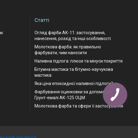
Статті
ак
Огляд фарби АК-11: застосування,
нанесення, розхід та інші особливості
Молоткова фарба: як правильно
фарбувати, чим наносити
Наливна підлога: плюси та мінуси покриття
Бітумна мастика та бітумно-каучукова
мастика
Яка ціна епоксидної наливної підлоги?
Фарбування оцинковки за допомогою
Грунт-емалі АК-125 ОЦМ
Молоткова фарба та сфери її застосування
ика конфіденційності