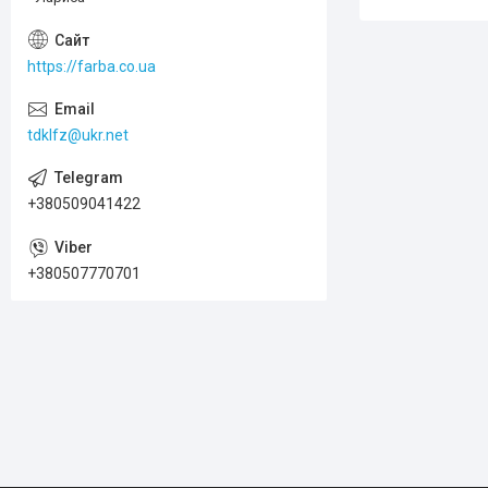
https://farba.co.ua
tdklfz@ukr.net
+380509041422
+380507770701