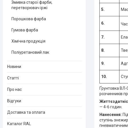
Змивка старої фарби,
перетворювач іржі
5.
Мас
Порошкова фарба
6.
Час
Гумова фарба
7.
Ела
Хімічна продукція
8.
Тве
Поліуретановий лак
9.
Адг
Новини
10.
Сту
Статті
Ґрунтовка ВЛ-
Про нас
розчинників пр
Відгуки
Життєздатніс
— 4-6 годин.
Доставка та оплата
Нанесення:
Під
ступінь знежир
Каталог RAL
пневматичним 