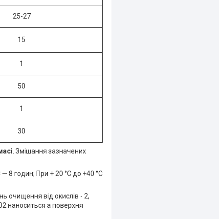
25-27
15
1
50
1
30
масі
. Змішання зазначених
 — 8 годин; При + 20 °С до +40 °С
ь очищення від окислів - 2,
-02 наноситься а поверхня