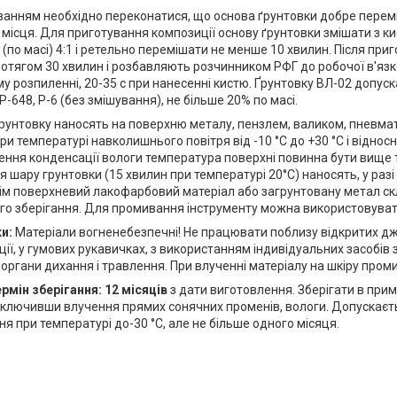
ванням необхідно переконатися, що основа ґрунтовки добре перем
 місця. Для приготування композиції основу ґрунтовки змішати з 
 (по масі) 4:1 і ретельно перемішати не менше 10 хвилин. Після приг
отягом 30 хвилин і розбавляють розчинником РФГ до робочої в'язк
му розпиленні, 20-35 с при нанесенні кистю. Ґрунтовку ВЛ-02 допус
-648, Р-6 (без змішування), не більше 20% по масі.
ґрунтовку наносять на поверхню металу, пензлем, валиком, пневм
и температурі навколишнього повітря від -10 °С до +30 °С і відносн
ння конденсації вологи температура поверхні повинна бути вище то
я шару грунтовки (15 хвилин при температурі 20°С) наносять, у разі
отім поверхневий лакофарбовий матеріал або загрунтовану метал с
го зберігання. Для промивання інструменту можна використовуват
ки:
Матеріали вогненебезпечні! Не працювати поблизу відкритих д
ції, у гумових рукавичках, з використанням індивідуальних засобів 
органи дихання і травлення. При влученні матеріалу на шкіру проми
ермін зберігання:
12 місяців
з дати виготовлення. Зберігати в прим
виключивши влучення прямих сонячних променів, вологи. Допускаєть
я при температурі до-30 °С, але не більше одного місяця.