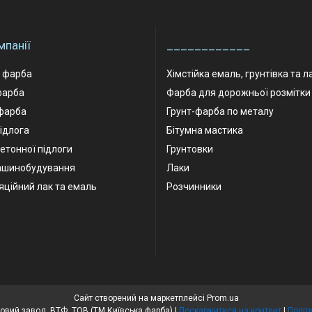
мпанії
____________
а фарба
Хімстійка емаль, грунтівка та л
фарба
Фарба для дорожньої розмітки
фарба
Грунт-фарба по металу
ідлога
Бітумна мастика
етонної підлоги
Грунтовки
ашинобудування
Лаки
яційний лак та емаль
Розчинники
Сайт створений на маркетплейсі
Prom.ua
Київський лакофарбовий завод, ВТФ, ТОВ (ТМ Київська фарба) |
Поскаржитися на контент
|
Політ