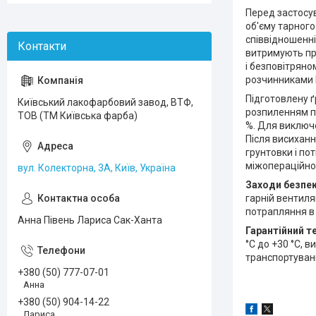
Перед застосу
об'єму тарного
співвідношенні
витримують пр
і безповітряно
розчинниками Р
Підготовлену 
Київський лакофарбовий завод, ВТФ,
розпиленням пр
ТОВ (ТМ Київська фарба)
%. Для виключе
Після висиханн
грунтовки і п
міжопераційно
вул. Колекторна, 3А, Київ, Україна
Заходи безпе
гарній вентиля
потрапляння в 
Анна Півень Лариса Сак-Ханта
Гарантійний т
°С до +30 °С, 
транспортуванн
+380 (50) 777-07-01
Анна
+380 (50) 904-14-22
Лариса