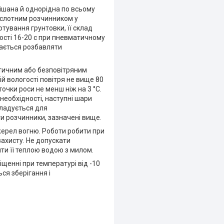
ішана й однорідна по всьому
кислотним розчинником у
отування грунтовки, її склад
ості 16-20 с при пневматичному
кається розбавляти
атичним або безповітряним
ій вологості повітря не вище 80
чки роси не менш ніж на 3 °С.
 необхідності, наступні шари
кладується для
и розчинники, зазначені вище.
жерел вогню. Роботи робити при
захисту. Не допускати
ти її теплою водою з милом.
іщенні при температурі від -10
ся зберігання і