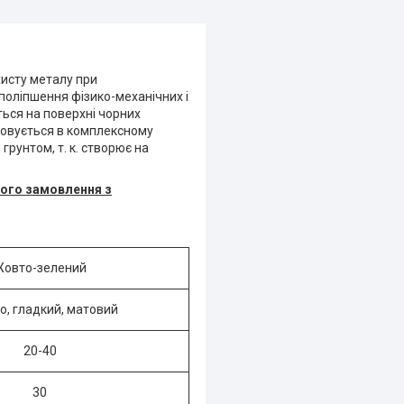
исту металу при
поліпшення фізико-механічних і
ься на поверхні чорних
стовується в комплексному
грунтом, т. к. створює на
шого замовлення з
овто-зелений
о, гладкий, матовий
20-40
30