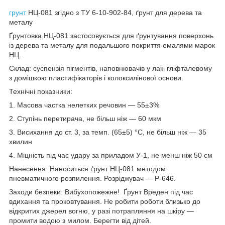
грунт
НЦ-081 згідно з ТУ 6-10-902-84, ґрунт для дерева та
металу
Ґрунтовка НЦ-081 застосовується для ґрунтування поверхонь
із дерева та металу для подальшого покриття емалями марок
НЦ.
Склад: суспензія пігментів, наповнювачів у лакі гліфталевому
з домішкою пластифікаторів і колоксилінової основи.
Технічні показники:
1. Масова частка нелетких речовин — 55±3%
2. Ступінь перетирача, не більш ніж — 60 мкм
3. Висихання до ст. 3, за темп. (65±5) °C, не більш ніж — 35
хвилин
4. Міцність під час удару за приладом У-1, не менш ніж 50 см
Нанесення: Наноситься ґрунт НЦ-081 методом
пневматичного розпилення. Розріджувач — Р-646.
Заходи безпеки: Вибухопожежне! Ґрунт Вреден під час
вдихання та проковтування. Не робити роботи близько до
відкритих джерел вогню, у разі потрапляння на шкіру —
промити водою з милом. Берегти від дітей.