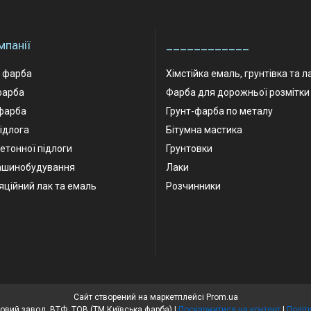
мпанії
____________
а фарба
Хімстійка емаль, грунтівка та л
фарба
Фарба для дорожньої розмітки
фарба
Грунт-фарба по металу
ідлога
Бітумна мастика
етонної підлоги
Грунтовки
ашинобудування
Лаки
яційний лак та емаль
Розчинники
Сайт створений на маркетплейсі
Prom.ua
Київський лакофарбовий завод, ВТФ, ТОВ (ТМ Київська фарба) |
Поскаржитися на контент
|
Політ