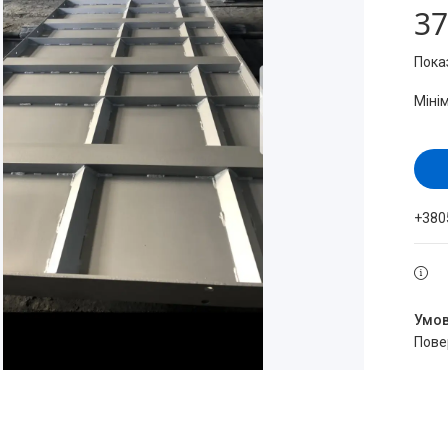
37
Показ
Міні
+380
пов