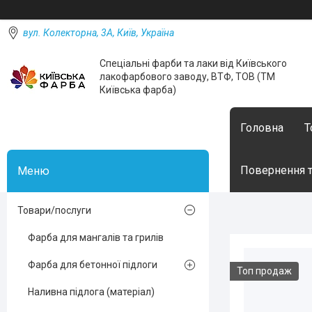
вул. Колекторна, 3А, Київ, Україна
Спеціальні фарби та лаки від Київського
лакофарбового заводу, ВТФ, ТОВ (ТМ
Київська фарба)
Головна
Т
Повернення т
Товари/послуги
Фарба для мангалів та грилів
Фарба для бетонної підлоги
Топ продаж
Наливна підлога (матеріал)