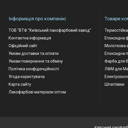
Інформація про компанію
Товари ко
ТОВ "ВТФ "Київський лакофарбовий завод"
Термостійк
Контактна інформація
Епоксидна 
Офіційний сайт
Молоткова 
Умови доставки та оплати
Епоксидна п
Умови повернення та обміну
Фарба для б
Політика конфіденційності
ЛФМ для М
Угода користувача
Електроізол
Карта сайту
Шпатлівки
Лакофарбові матеріали оптом