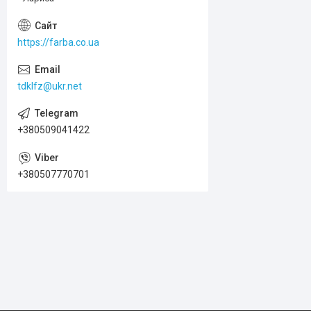
https://farba.co.ua
tdklfz@ukr.net
+380509041422
+380507770701