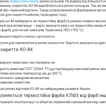
якісна
термостійка емаль
різних кольорів. На відміну від більшості і
івання, покриттів, КО-84 виробляється в різних кольорах. Так, ви з
ій або червоний відтінок. Товар розрахований на фарбування метале
кож для покриття кабелю, проводини тощо.
ль ко-84 вибирають як термостійку фарбу в умовах помірно високої
ература вплив вище — варто звернути увагу на термостійку емаль К
 ж фарбу для печей і мангалів Термосила 700 (+700 °C).
икористовують ксилол, ортоксилол.
упна для замовлення в різних кількостях. Вартість вказана за один
покриття КО-84
аріант емалі має такі переваги, як:
ідність вимогам ГОСТ 22564-77 (що підтверджує високий рівень якос
 впливу високих температур аж до 300 °C;
анесення і швидким висиханням;
номірним покриттям.
лі різних відтінків КО-84 за найкращими цінами в Україні.
ізняється термостійка фарба КЛФЗ від фарб інш
д тривалої експлуатації та зберігає первинний зовнішній вигляд наві