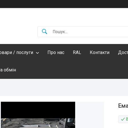
овари / послуги
Про нас
RAL
Контакти
Дост
а обмін
Ема