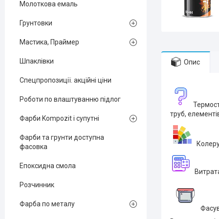
Молоткова емаль
Грунтовки
Мастика, Праймер
Шпаклівки
Опис
Спецпропозиції. акційні ціни
Роботи по влаштуванню підлог
Термост
труб, елементів
Фарби Kompozit і супутні
Фарби та грунти доступна
Колерує
фасовка
Епоксидна смола
Витрата 
Розчинник
Фарба по металу
Фасува