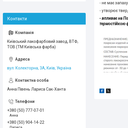
- не має запаху
- утворює твер
- впливає на П
термостійкою 
Київський лакофарбовий завод, ВТФ,
ТОВ (ТМ Київська фарба)
вул. Колекторна, 3А, Київ, Україна
Анна Півень Лариса Сак-Ханта
+380 (50) 777-07-01
Анна
+380 (50) 904-14-22
Лариса