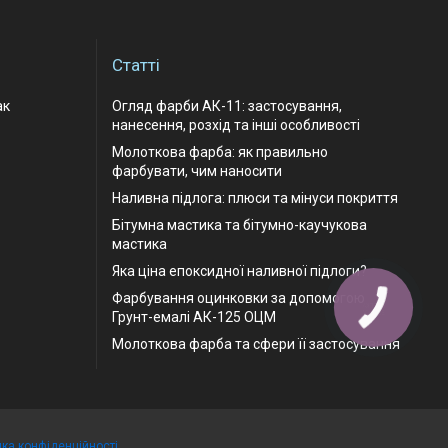
Статті
ак
Огляд фарби АК-11: застосування,
нанесення, розхід та інші особливості
Молоткова фарба: як правильно
фарбувати, чим наносити
Наливна підлога: плюси та мінуси покриття
Бітумна мастика та бітумно-каучукова
мастика
Яка ціна епоксидної наливної підлоги?
Фарбування оцинковки за допомогою
Грунт-емалі АК-125 ОЦМ
Молоткова фарба та сфери її застосування
ика конфіденційності