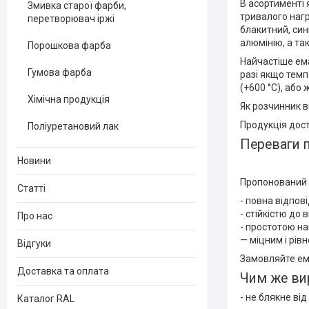
В асортименті 
Змивка старої фарби,
тривалого нагр
перетворювач іржі
блакитний, син
алюмінію, а та
Порошкова фарба
Найчастіше ема
Гумова фарба
разі якщо темп
(+600 °C), або
Хімічна продукція
Як розчинник в
Продукція дост
Поліуретановий лак
Переваги 
Новини
Пропонований в
Статті
- повна відпов
- стійкістю до
Про нас
- простотою н
— міцним і рів
Відгуки
Замовляйте ема
Доставка та оплата
Чим же вир
- не блякне ві
Каталог RAL