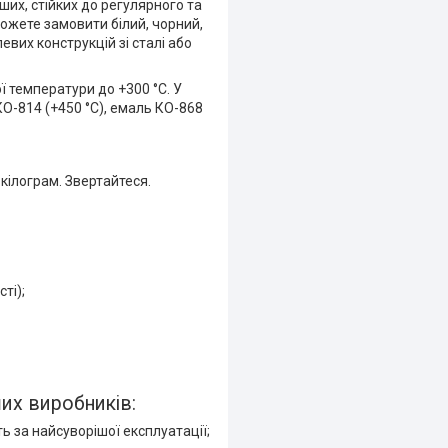
нших, стійких до регулярного та
можете замовити білий, чорний,
вих конструкцій зі сталі або
 температури до +300 °C. У
О-814 (+450 °C), емаль КО-868
 кілограм. Звертайтеся.
ті);
их виробників:
ть за найсуворішої експлуатації;