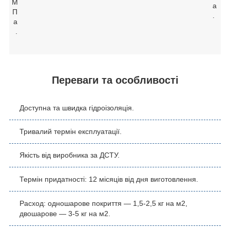
М
а
П
.
а
.
Переваги та особливості
Доступна та швидка гідроізоляція.
Тривалий термін експлуатації.
Якість від виробника за ДСТУ.
Термін придатності
:
12 місяців від дня виготовлення.
Расход
: одношарове покриття — 1,5-2,5 кг на
м2
,
двошарове — 3-5 кг на
м2
.