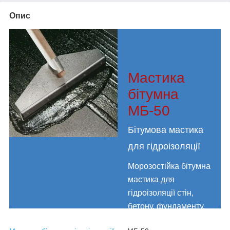
Опис
Мастика
бітумна
МБ-50
Бітумова мастика
для гідроізоляції
Морозостійка бітумна
мастика для
гідроізоляції стін,
бетону, фундаменту,
ремонту