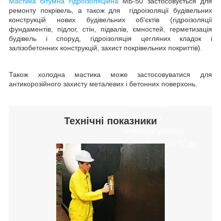
Мастика бітумна гідроізоляційна
МБ-50 застосовується для
покрівель. Готова до
ремонту покрівель, а також для гідроізоляції будівельних
застосування, не
конструкцій нових будівельних об'єктів (гідроізоляції
вимагає
фундаментів, підлог, стін, підвалів, ємностей, герметизація
будівель і споруд, гідроізоляція цегляних кладок і
попереднього
залізобетонних конструкцій, захист покрівельних покриттів).
підігрівання.
Холодного
Також холодна мастика може застосовуватися для
затвердіння.
антикорозійного захисту металевих і бетонних поверхонь.
Температура
експлуатації
покриття в
Технічні показники
температурному
режимі від -50
°C
до
+80
°C
.