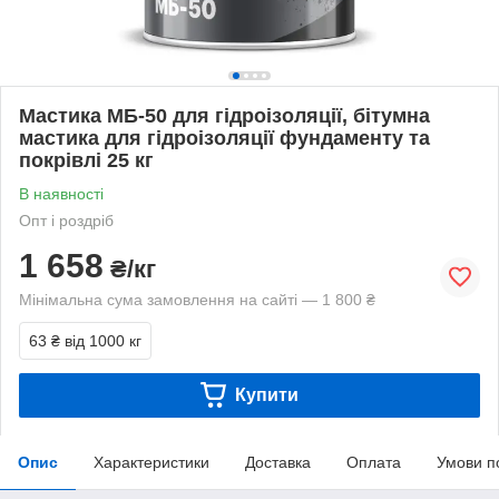
Мастика МБ-50 для гідроізоляції, бітумна
мастика для гідроізоляції фундаменту та
покрівлі 25 кг
В наявності
Опт і роздріб
1 658
₴/кг
Мінімальна сума замовлення на сайті — 1 800 ₴
63 ₴
від 1000 кг
Купити
Опис
Характеристики
Доставка
Оплата
Умови п