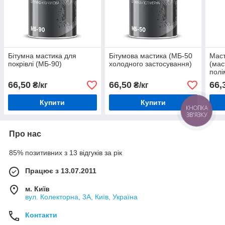
Бітумна мастика для
Бітумова мастика (МБ-50
Маст
покрівлі (МБ-90)
холодного застосування)
(мас
полі
фунд
66,50
66,50
66,
₴/кг
₴/кг
Купити
Купити
КНОПКА
ЗВ'ЯЗКУ
Про нас
85% позитивних з 13 відгуків за рік
Працює з 13.07.2011
м. Київ
вул. Колекторна, 3А, Київ, Україна
Контакти