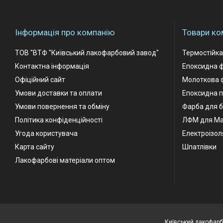
Інформація про компанію
Товари ко
ТОВ "ВТФ "Київський лакофарбовий завод"
Термостійк
Контактна інформація
Епоксидна 
Офіційний сайт
Молоткова 
Умови доставки та оплати
Епоксидна п
Умови повернення та обміну
Фарба для б
Політика конфіденційності
ЛФМ для М
Угода користувача
Електроізол
Карта сайту
Шпатлівки
Лакофарбові матеріали оптом