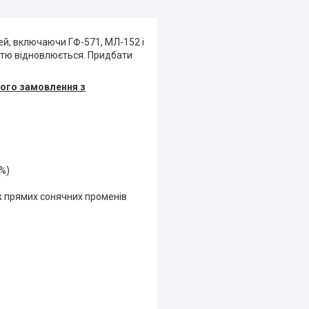
ей, включаючи ГФ-571, МЛ-152 і
стю відновлюється. Придбати
шого замовлення з
%)
ож прямих сонячних променів