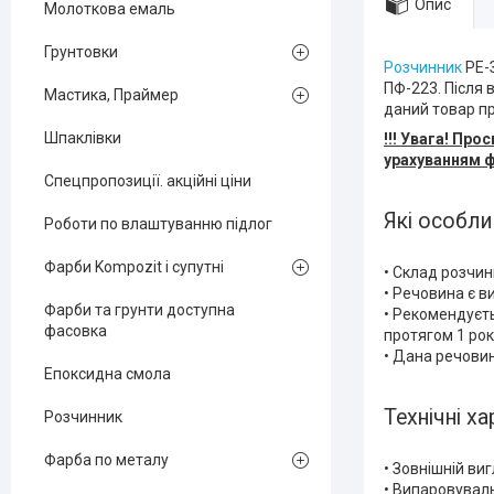
Опис
Молоткова емаль
Грунтовки
Розчинник
РЕ-З
ПФ-223. Після
Мастика, Праймер
даний товар п
Шпаклівки
!!! Увага! Пр
урахуванням ф
Спецпропозиції. акційні ціни
Які особли
Роботи по влаштуванню підлог
Фарби Kompozit і супутні
• Склад розчин
• Речовина є в
Фарби та грунти доступна
• Рекомендуєть
фасовка
протягом 1 рок
• Дана речовин
Епоксидна смола
Технічні х
Розчинник
Фарба по металу
• Зовнішній ви
• Випаровуваль