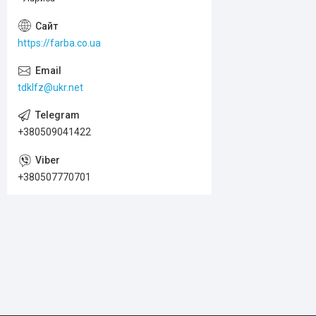
https://farba.co.ua
tdklfz@ukr.net
+380509041422
+380507770701