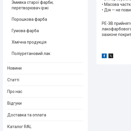
Змивка старої фарби,
• Масова частк
перетворювач іржі
• Дія — не пов
Порошкова фарба
РЕ-ЗВ прийнято
лакофарбового
Гумова фарба
захисне покрит
Хімічна продукція
Поліуретановий лак
Новини
Статті
Про нас
Відгуки
Доставка та оплата
Каталог RAL