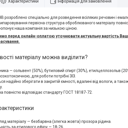
Характеристики
Інформація для замовлення
В розроблено спеціально для розведення всіляких речовин і емал
 випаровування первісна структура оброблюваного матеріалу повні
ропонує наша компанія за низькою ціною.
осимо перед онлайн-оплатою уточнювати актуальну вартість Ва
асування.
вості матеріалу можна виділити?
ника — сольвент (50%), бутиловий спирт (30%), етилцеллозольв (20
исокотоксичною, для роботи потрібні ЗІЗ.
ся надійно зберігати в закритій ємності, вдалині від вологи, а так
у.
а повністю відповідає стандарту ГОСТ 18187-72.
арактеристики
гляд матеріалу — безбарвна (злегка жовта) прозора рідина.
ність за етилового ефіру — 18-26.