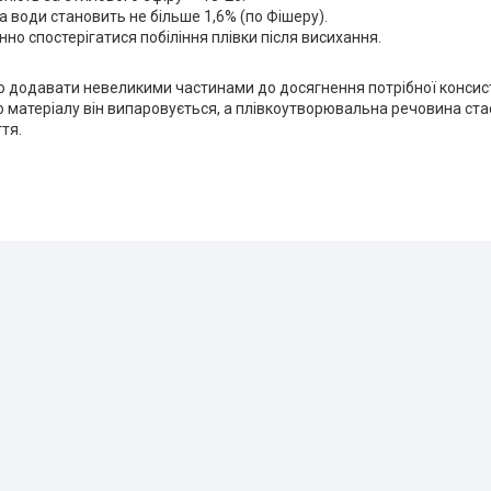
а води становить не більше 1,6% (по Фішеру).
инно спостерігатися побіління плівки після висихання.
 додавати невеликими частинами до досягнення потрібної консист
 матеріалу він випаровується, а плівкоутворювальна речовина ст
тя.