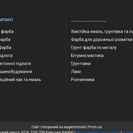
мпанії
____________
а фарба
Хімстійка емаль, грунтівка та л
фарба
Фарба для дорожньої розмітки
фарба
Грунт-фарба по металу
ідлога
Бітумна мастика
етонної підлоги
Грунтовки
ашинобудування
Лаки
яційний лак та емаль
Розчинники
Сайт створений на маркетплейсі
Prom.ua
Київський лакофарбовий завод, ВТФ, ТОВ (ТМ Київська фарба) |
Поскаржитися на контент
|
Політ