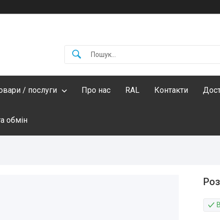
овари / послуги
Про нас
RAL
Контакти
Дост
а обмін
Роз