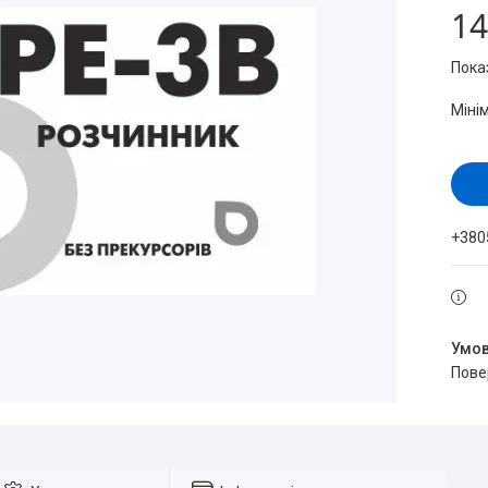
14
Пока
Міні
+380
пов