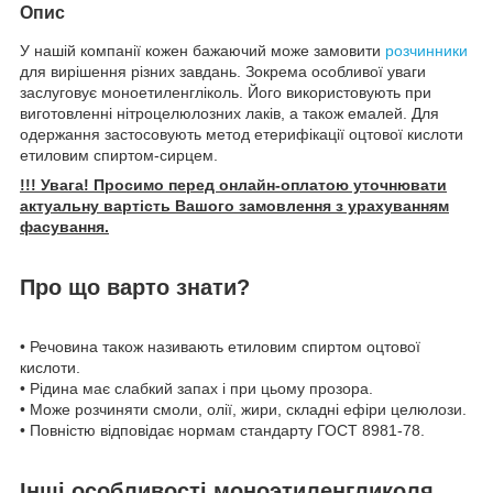
Опис
У нашій компанії кожен бажаючий може замовити
розчинники
для вирішення різних завдань. Зокрема особливої уваги
заслуговує моноетиленгліколь. Його використовують при
виготовленні нітроцелюлозних лаків, а також емалей. Для
одержання застосовують метод етерифікації оцтової кислоти
етиловим спиртом-сирцем.
!!! Увага! Просимо перед онлайн-оплатою уточнювати
актуальну вартість Вашого замовлення з урахуванням
фасування.
Про що варто знати?
• Речовина також називають етиловим спиртом оцтової
кислоти.
• Рідина має слабкий запах і при цьому прозора.
• Може розчиняти смоли, олії, жири, складні ефіри целюлози.
• Повністю відповідає нормам стандарту ГОСТ 8981-78.
Інші особливості моноэтиленгликоля