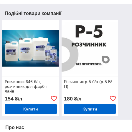
Подібні товари компанії
Розчинник 646 б/п,
Розчинник р-5 б/п (р-5 Б/
розчинник для фарб і
П)
лаків
154
180
₴/л
₴/л
Купити
Купити
Про нас