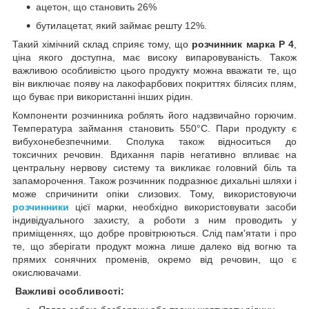
ацетон, що становить 26%
бутилацетат, який займає решту 12%.
Такий хімічний склад сприяє тому, що
розчинник марка P 4
,
ціна якого доступна, має високу випаровуваність. Також
важливою особливістю цього продукту можна вважати те, що
він виключає появу на лакофарбових покриттях білясих плям,
що буває при використанні інших рідин.
Компоненти розчинника роблять його надзвичайно горючим.
Температура займання становить 550°С. Пари продукту є
вибухонебезпечними. Сполука також відноситься до
токсичних речовин. Вдихання парів негативно впливає на
центральну нервову систему та викликає головний біль та
запаморочення. Також розчинник подразнює дихальні шляхи і
може спричинити опіки слизових. Тому, використовуючи
розчинники
цієї марки, необхідно використовувати засоби
індивідуального захисту, а роботи з ним проводить у
приміщеннях, що добре провітрюються. Слід пам'ятати і про
те, що зберігати продукт можна лише далеко від вогню та
прямих сонячних променів, окремо від речовин, що є
окислювачами.
Важливі особливості: