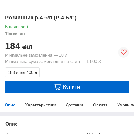
Розчинник р-4 б/п (Р-4 Б/П)
В наявності
Тільки опт
184
₴/л
Мінімальне замовлення — 10 л
Мінімальна сума замовлення на сайті — 1 800 ₴
183 ₴
від 400 л
Купити
Опис
Характеристики
Доставка
Оплата
Умови п
Опис