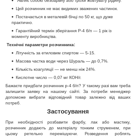
Являє собою безбарвну або трохи жовтувату рідину.
Цей розчинник не має видимих зважених частинок.
Постачається в металевій бічці по 50 кг, що дуже
практично.
Гарантійний термін зберігання Р-4 б/п — 1 рік із
моменту виробництва.
Технічні параметри розчинника:
Літучність за етиловим спиртом — 5-15.
Масова частка води через Шураль — до 0,7%.
Кількість коагуляції — не менш ніж 24%.
Кислотне число — 0,07 мг КОН/г.
Бажаєте придбати розчинник р-4 б/п? У такому разі вам треба
залишити заявку на нашому сайті. За потреби менеджер
допоможе вибрати відповідний товар залежно від ваших
потреб.
Застосування
При необхідності розбавити фарбу, лак або мастику,
розчинник додають до матеріалу тонким струменем, при
цьому ретельно перемішуючи. Розведення роблять