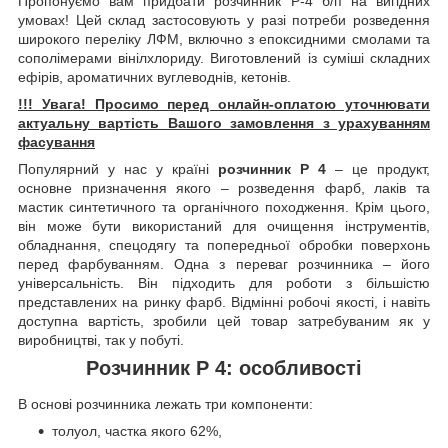
Пропонуємо вам придбати розчинник Р-4 б/п на вигідних
умовах! Цей склад застосовують у разі потреби розведення
широкого переліку ЛФМ, включно з епоксидними смолами та
сополімерами вінілхлориду. Виготовлений із суміші складних
ефірів, ароматичних вуглеводнів, кетонів.
!!! Увага! Просимо перед онлайн-оплатою уточнювати
актуальну вартість Вашого замовлення з урахуванням
фасування
Популярний у нас у країні
розчинник Р 4
– це продукт,
основне призначення якого – розведення фарб, лаків та
мастик синтетичного та органічного походження. Крім цього,
він може бути використаний для очищення інструментів,
обладнання, спецодягу та попередньої обробки поверхонь
перед фарбуванням. Одна з переваг розчинника – його
універсальність. Він підходить для роботи з більшістю
представлених на ринку фарб. Відмінні робочі якості, і навіть
доступна вартість, зробили цей товар затребуваним як у
виробництві, так у побуті.
Розчинник Р 4: особливості
В основі розчинника лежать три компоненти:
толуол, частка якого 62%,