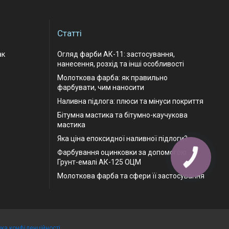
Статті
ак
Огляд фарби АК-11: застосування,
нанесення, розхід та інші особливості
Молоткова фарба: як правильно
фарбувати, чим наносити
Наливна підлога: плюси та мінуси покриття
Бітумна мастика та бітумно-каучукова
мастика
Яка ціна епоксидної наливної підлоги?
Фарбування оцинковки за допомогою
Грунт-емалі АК-125 ОЦМ
Молоткова фарба та сфери її застосування
ика конфіденційності