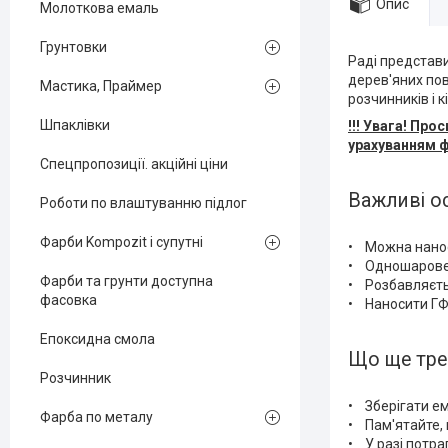
Опис
Молоткова емаль
Грунтовки
Раді представ
дерев'яних пов
Мастика, Праймер
розчинників і 
Шпаклівки
!!! Увага! Пр
урахуванням 
Спецпропозиції. акційні ціни
Важливі о
Роботи по влаштуванню підлог
Фарби Kompozit і супутні
• Можна наноси
• Одношарове 
Фарби та грунти доступна
• Розбавляєтьс
фасовка
• Наносити ГФ
Епоксидна смола
Що ще тре
Розчинник
• Зберігати ем
Фарба по металу
• Пам'ятайте,
• У разі потр