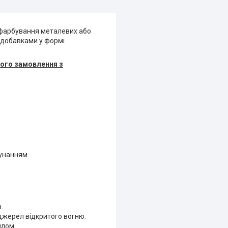
 фарбування металевих або
з добавками у формі
шого замовлення з
унанням.
.
джерел відкритого вогню.
илом.