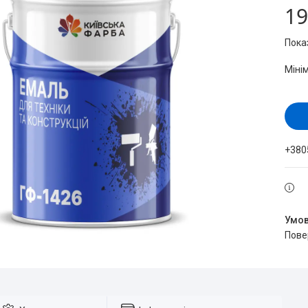
19
Пока
Міні
+380
пов