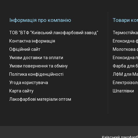
Інформація про компанію
Товари ко
ТОВ "ВТФ "Київський лакофарбовий завод"
Термостійк
Контактна інформація
Епоксидна 
Офіційний сайт
Молоткова 
Умови доставки та оплати
Епоксидна п
Умови повернення та обміну
Фарба для б
Політика конфіденційності
ЛФМ для М
Угода користувача
Електроізол
Карта сайту
Шпатлівки
Лакофарбові матеріали оптом