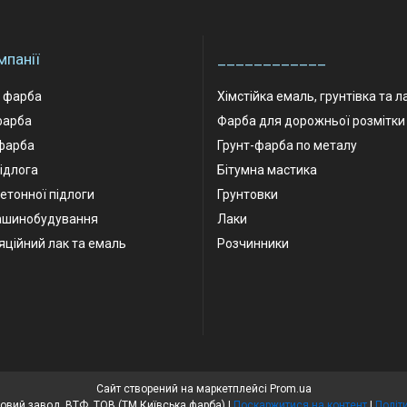
мпанії
____________
а фарба
Хімстійка емаль, грунтівка та л
фарба
Фарба для дорожньої розмітки
фарба
Грунт-фарба по металу
ідлога
Бітумна мастика
етонної підлоги
Грунтовки
ашинобудування
Лаки
яційний лак та емаль
Розчинники
Сайт створений на маркетплейсі
Prom.ua
Київський лакофарбовий завод, ВТФ, ТОВ (ТМ Київська фарба) |
Поскаржитися на контент
|
Політ