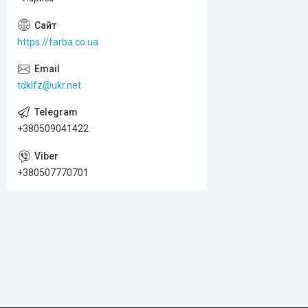
https://farba.co.ua
tdklfz@ukr.net
+380509041422
+380507770701