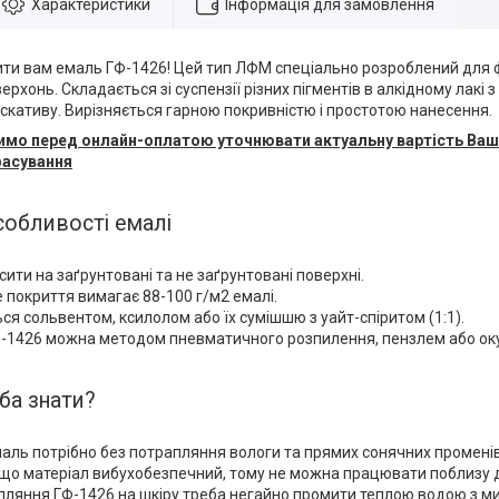
Характеристики
Інформація для замовлення
ити вам емаль ГФ-1426! Цей тип ЛФМ спеціально розроблений для
ерхонь. Складається зі суспензії різних пігментів в алкідному лакі 
кіскативу. Вирізняється гарною покривністю і простотою нанесення.
осимо перед онлайн-оплатою уточнювати актуальну вартість Ва
фасування
собливості емалі
ти на заґрунтовані та не заґрунтовані поверхні.
покриття вимагає 88-100 г/м2 емалі.
я сольвентом, ксилолом або їх сумішшю з уайт-спіритом (1:1).
-1426 можна методом пневматичного розпилення, пензлем або ок
ба знати?
аль потрібно без потрапляння вологи та прямих сонячних променів
 що матеріал вибухобезпечний, тому не можна працювати поблизу 
апляння ГФ-1426 на шкіру треба негайно промити теплою водою з м