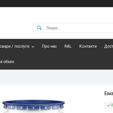
овари / послуги
Про нас
RAL
Контакти
Дост
а обмін
Ема