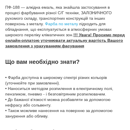
ПФ-188 — алкідна емаль, яка знайшла застосування в
процесі фарбування різної С/Г техніки, ЗАЛІЗНИЧНОГО
рухомого складу, транспортних конструкцій та інших
поверхонь з металу.
Фарба по металу
підходить для
обладнання, що експлуатується в атмосферних умовах
широкого переліку кліматичних зон.
!!! Увага! Просимо перед
онлайн-оплатою уточнювати актуальну вартість Вашого
замовлення з урахуванням фасування
Що вам необхідно знати?
• Фарба доступна в широкому спектрі різних кольорів
(уточнюйте при замовленні).
• Наноситься методом розпилення в електричному полі,
пензликом, пневмо - і безповітряним розпилювачем.
• До бажаної в'язкості можна розбавляти за допомогою
нефрасу або сольвенту.
• Також можливе нанесення на поверхню за допомогою
занурення або обливу.