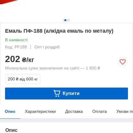
Емаль ПФ-188 (алкідна емаль по металу)
В наявності
Код: PF188
Опт і роздріб
202
₴/кг
Мінімальна сума замовлення на сайті — 1 800 ₴
200 ₴
від 600 кг
Купити
Опис
Характеристики
Доставка
Оплата
Умови п
Опис