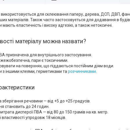
 використовується для склеювання паперу, дерева, ДСП, ДВП, фане
нших матеріалів. Також часто застосовується для додавання в буді
и мають еластичність і високу адгезію, а також нетоксичні.
вості матеріалу можна назвати?
ВА призначена для внутрішнього застосування.
жежобезпечна, пари є токсичними.
овувати на поверхнях, що піддаються постійним діям води.
и з іншими клеями, герметиками та
розчинниками
.
рактеристики
зберігання речовини — від +5 до +25 градусів.
ня становить до 24 годин.
итрата дисперсії ПВА — від 80 до 150 грамів на кв. метр.
ї властивості упродовж 18 місяців.