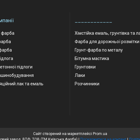
мпанії
____________
а фарба
Хімстійка емаль, грунтівка та л
фарба
Фарба для дорожньої розмітки
фарба
Грунт-фарба по металу
ідлога
Бітумна мастика
етонної підлоги
Грунтовки
ашинобудування
Лаки
яційний лак та емаль
Розчинники
Сайт створений на маркетплейсі
Prom.ua
Київський лакофарбовий завод, ВТФ, ТОВ (ТМ Київська фарба) |
Поскаржитися на контент
|
Політ