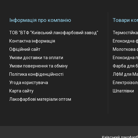
Інформація про компанію
Товари ко
ТОВ "ВТФ "Київський лакофарбовий завод"
Термостійк
Контактна інформація
Епоксидна 
Офіційний сайт
Молоткова 
Умови доставки та оплати
Епоксидна п
Умови повернення та обміну
Фарба для б
Політика конфіденційності
ЛФМ для М
Угода користувача
Електроізол
Карта сайту
Шпатлівки
Лакофарбові матеріали оптом