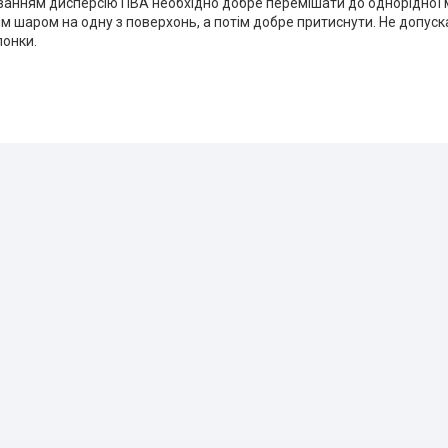
ванням дисперсію ПВА необхідно добре перемішати до однорідної
м шаром на одну з поверхонь, а потім добре притиснути. Не допуска
лонки.