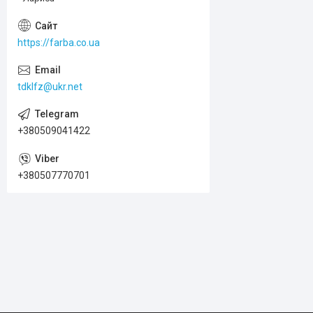
https://farba.co.ua
tdklfz@ukr.net
+380509041422
+380507770701