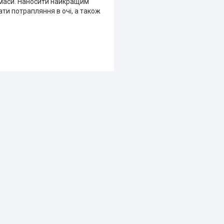
 маси. Наносити найкращим
ти потрапляння в очі, а також