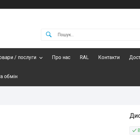
овари / послуги
Про нас
RAL
Контакти
Дост
а обмін
Дис