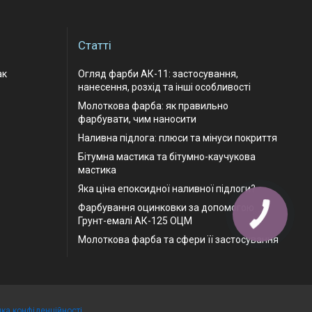
Статті
ак
Огляд фарби АК-11: застосування,
нанесення, розхід та інші особливості
Молоткова фарба: як правильно
фарбувати, чим наносити
Наливна підлога: плюси та мінуси покриття
Бітумна мастика та бітумно-каучукова
мастика
Яка ціна епоксидної наливної підлоги?
Фарбування оцинковки за допомогою
Грунт-емалі АК-125 ОЦМ
Молоткова фарба та сфери її застосування
ика конфіденційності