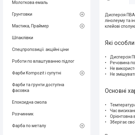
Молоткова емаль
Грунтовки
Дисперсія ПВА
лінолеуму та і
Мастика, Праймер
клейові сполук
Шпаклівки
Які особли
Спецпропозиції. акційні ціни
• Дисперсія П
Роботи по влаштуванню підлог
• Речовина по
• Не використ
Фарби Kompozit і супутні
• Не змішуват
Фарби та грунти доступна
Основні ха
фасовка
Епоксидна смола
• Температура 
• Час висихан
Розчинник
• Орієнтовна в
• Зберігає сво
Фарба по металу