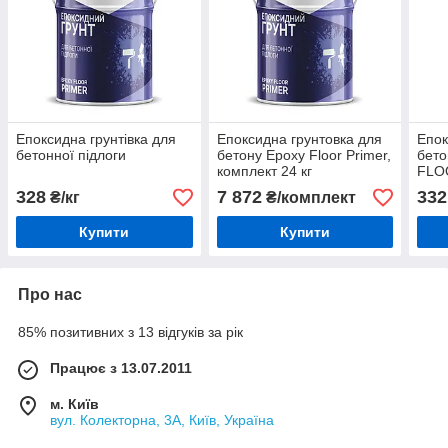
Епоксидна грунтівка для
Епоксидна грунтовка для
Епок
бетонної підлоги
бетону Epoxy Floor Primer,
бето
комплект 24 кг
FLO
комп
328
7 872
332
₴/кг
₴/комплект
комп
Купити
Купити
Про нас
85% позитивних з 13 відгуків за рік
Працює з 13.07.2011
м. Київ
вул. Колекторна, 3А, Київ, Україна