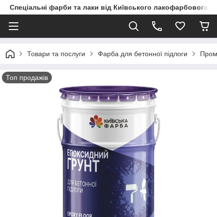
Спеціальні фарби та лаки від Київського лакофарбового з
Товари та послуги
Фарба для бетонної підлоги
Пром
Топ продажів