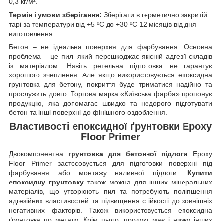
0,3 кг/м².
Термін і умови зберігання:
Зберігати в герметично закритій
тарі за температури від +5 ºС до +30 ºС 12 місяців від дня
виготовлення.
Бетон – не ідеальна поверхня для фарбування. Основна
проблема – це пил, який перешкоджає якісній адгезії складів
із матеріалом. Навіть ретельна підготовка не гарантує
хорошого зчеплення. Але якщо використовується епоксидна
грунтовка для бетону, покриття буде триматися надійно та
прослужить довго. Торгова марка «Київська фарба» пропонує
продукцію, яка допомагає швидко та недорого підготувати
бетон та інші поверхні до фінішного оздоблення.
Властивості епоксидної ґрунтовки
Epoxy
Floor Primer
Двокомпонентна
грунтовка для бетонної підлоги
Epoxy
Floor Primer застосовується для підготовки поверхні під
фарбування або монтажу наливної підлоги.
К
упити
епоксидну грунтовку
також можна для інших мінеральних
матеріалів, що утворюють пил та потребують поліпшення
адгезійних властивостей та підвищення стійкості до зовнішніх
негативних факторів. Також використовується епоксидна
ґрунтовка по металу. Крім цього, продукт має і низку інших