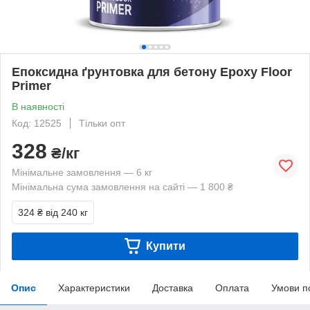
Епоксидна ґрунтовка для бетону Epoxy Floor
Primer
В наявності
Код: 12525
Тільки опт
328
₴/кг
Мінімальне замовлення — 6 кг
Мінімальна сума замовлення на сайті — 1 800 ₴
324 ₴
від 240 кг
Купити
Опис
Характеристики
Доставка
Оплата
Умови п