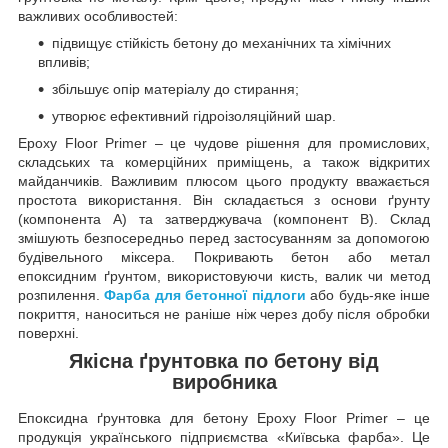
важливих особливостей:
підвищує стійкість бетону до механічних та хімічних
впливів;
збільшує опір матеріалу до стирання;
утворює ефективний гідроізоляційний шар.
Epoxy Floor Primer – це чудове рішення для промислових,
складських та комерційних приміщень, а також відкритих
майданчиків. Важливим плюсом цього продукту вважається
простота використання. Він складається з основи ґрунту
(компонента А) та затверджувача (компонент B). Склад
змішують безпосередньо перед застосуванням за допомогою
будівельного міксера. Покривають бетон або метал
епоксидним ґрунтом, використовуючи кисть, валик чи метод
розпилення.
Фарба для бетонної підлоги
або будь-яке інше
покриття, наноситься не раніше ніж через добу після обробки
поверхні.
Якісна ґрунтовка по бетону від
виробника
Епоксидна ґрунтовка для бетону Epoxy Floor Primer – це
продукція українського підприємства «Київська фарба». Це