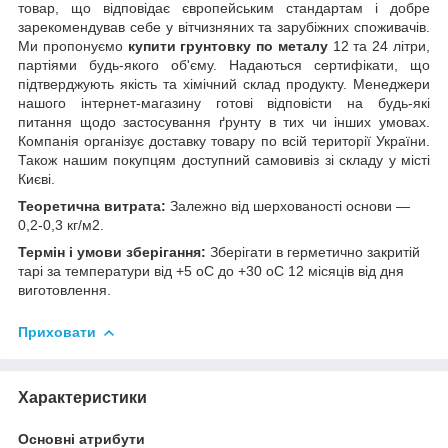
товар, що відповідає європейським стандартам і добре
зарекомендував себе у вітчизняних та зарубіжних споживачів.
Ми пропонуємо
купити грунтовку по металу
12 та 24 літри,
партіями будь-якого об'єму. Надаються сертифікати, що
підтверджують якість та хімічний склад продукту. Менеджери
нашого інтернет-магазину готові відповісти на будь-які
питання щодо застосування ґрунту в тих чи інших умовах.
Компанія організує доставку товару по всій території України.
Також нашим покупцям доступний самовивіз зі складу у місті
Києві.
Теоретична витрата:
Залежно від шерхованості основи —
0,2-0,3 кг/м2.
Термін і умови зберігання:
Зберігати в герметично закритій
тарі за температури від +5 oС до +30 oС 12 місяців від дня
виготовлення.
Приховати
Характеристики
Основні атрибути