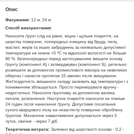
Опис
Фасування:
12 кг, 24 кг
Спосіб використання:
Наносити ґрунт слід на рівне, міцне і щільне покриття, на
шорстку поверхню, попередньо очищену від бруду, пилу,
мастил, жирів та інших забруднень за мінімально допустимої
температури не нижче +5 ºС та відносної вологості не більше
80 %. Безпосередньо перед застосуванням змішати основу
ґрунту (компонент А) і затверджувач (компонент Б), ретельно
розмішати за допомогою промислового міксера на невеликих
обертах і нанести протягом 15 хвилин після змішування.
Життєздатність змішаного складу залежить від температури і з
пониженням збільшується. Просто перемішувати вручну -
недостатньо. Наносити ґрунтовку за допомогою валика,
пензля, розпилення. Наступне покриття наносити не пізніше
24 годин після нанесення ґрунту. Допустиме посипання
сухого кварцового піску на незастиглу поверхню оброблену
ґрунтом. Механічне навантаження допускається через 3
чуток, хімічне - через 7 діб.
Теоретична витрата:
Залежно від шорсткості основи - 0,2 -