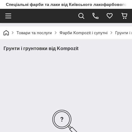
Спеціальні фарби та лаки від Київського лакофарбового з
Товари та послуги
Фарби Kompozit і супутні
Грунти і
Грунти і грунтовки від Kompozit