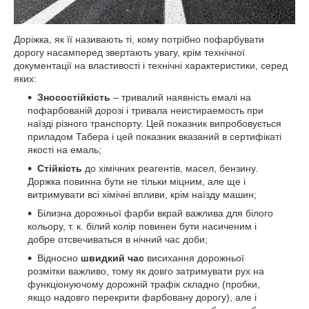
Доріжка, як її називають ті, кому потрібно пофарбувати
дорогу насамперед звертають увагу, крім технічної
документації на властивості і технічні характеристики, серед
яких:
Зносостійкість
– тривалий наявність емалі на
пофарбованій дорозі і тривала неистираемость при
наїзді різного транспорту. Цей показник випробовується
приладом Табера і цей показник вказаний в сертифікаті
якості на емаль;
Стійкість
до хімічних реагентів, масел, бензину.
Доржка повинна бути не тільки міцним, але ще і
витримувати всі хімічні впливи, крім наїзду машин;
Білизна дорожньої фарби вкрай важлива для білого
кольору, т. к. білий колір повинен бути насиченим і
добре отсвечиваться в нічний час доби;
Відносно
швидкий час
висихання дорожньої
розмітки важливо, тому як довго затримувати рух на
функціонуючому дорожній трафік складно (пробки,
якщо надовго перекрити фарбовану дорогу), але і