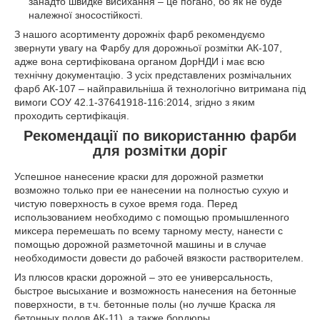
занадто швидке висихання – це погано, бо як не буде
належної зносостійкості.
З нашого асортименту дорожніх фарб рекомендуємо
звернути увагу на Фарбу для дорожньої розмітки АК-107,
адже вона сертифікована органом ДорНДИ і має всю
технічну документацію. З усіх представлених розмічальних
фарб АК-107 – найправильніша й технологічно витримана під
вимоги СОУ 42.1-37641918-116:2014, згідно з яким
проходить сертифікація.
Рекомендації по використанню фарби
для розмітки доріг
Успешное нанесение краски для дорожной разметки
возможно только при ее нанесении на полностью сухую и
чистую поверхность в сухое время года. Перед
использованием необходимо с помощью промышленного
миксера перемешать по всему тарному месту, нанести с
помощью дорожной разметочной машины и в случае
необходимости довести до рабочей вязкости растворителем.
Из плюсов краски дорожной – это ее универсальность,
быстрое высыхание и возможность нанесения на бетонные
поверхности, в т.ч. бетонные полы (но лучше Краска ля
бетонных полов АК-11), а также бордюры.