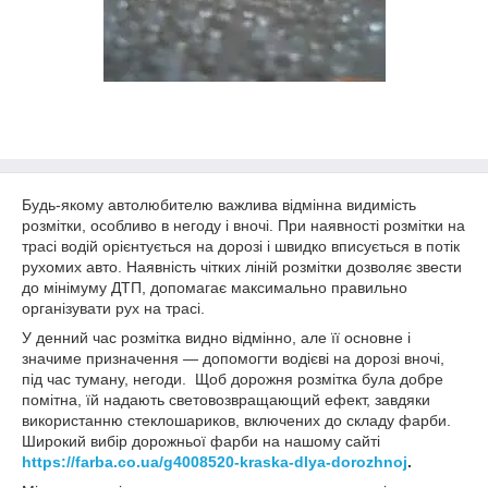
Будь-якому автолюбителю важлива відмінна видимість
розмітки, особливо в негоду і вночі. При наявності розмітки на
трасі водій орієнтується на дорозі і швидко вписується в потік
рухомих авто. Наявність чітких ліній розмітки дозволяє звести
до мінімуму ДТП, допомагає максимально правильно
організувати рух на трасі.
У денний час розмітка видно відмінно, але її основне і
значиме призначення ― допомогти водієві на дорозі вночі,
під час туману, негоди.
Щоб дорожня розмітка була добре
помітна, їй надають световозвращающий ефект, завдяки
використанню стеклошариков, включених до складу фарби.
Широкий вибір дорожньої фарби на нашому сайті
https://farba.co.ua/g4008520-kraska-dlya-dorozhnoj
.