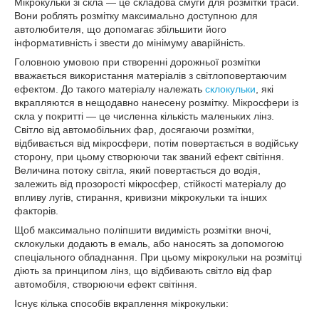
Мікрокульки зі скла ― це складова смуги для розмітки траси.
Вони роблять розмітку максимально доступною для
автолюбителя, що допомагає збільшити його
інформативність і звести до мінімуму аварійність.
Головною умовою при створенні дорожньої розмітки
вважається використання матеріалів з світлоповертаючим
ефектом.
До
такого матеріалу належать
склокульки
, які
вкрапляются в нещодавно нанесену розмітку. Мікросфери із
скла у покритті ― це численна кількість маленьких лінз.
Світло від автомобільних фар, досягаючи розмітки,
відбивається від мікросфери, потім повертається в водійську
сторону, при цьому створюючи так званий ефект світіння.
Величина потоку світла, який повертається до водія,
залежить від прозорості мікросфер, стійкості матеріалу до
впливу лугів, стирання, кривизни мікрокульки та інших
факторів.
Щоб максимально поліпшити видимість розмітки вночі,
склокульки додають в емаль, або наносять за допомогою
спеціального обладнання. При цьому мікрокульки на розмітці
діють за принципом лінз, що відбивають світло від фар
автомобіля, створюючи ефект світіння.
Існує кілька способів вкраплення мікрокульки: