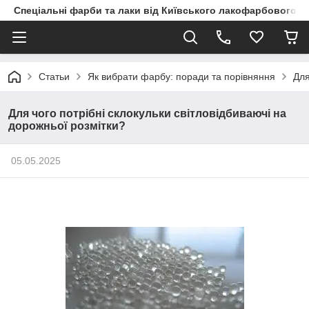
Спеціальні фарби та лаки від Київського лакофарбового з
Статьи
Як вибрати фарбу: поради та порівняння
Для
Для чого потрібні склокульки світловідбиваючі на
дорожньої розмітки?
05.05.2025