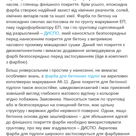
часом, і глянець фінішного покриття. Крім усього, епоксидна
фарба створює надійний захист від хімічних реагентів, солей,
хімічних випарів газів та іншої хімії. Фарба по бетону на
епоксидних смолах застосовна як по грунту маркування ЕП,
лаку гидрофорбизатору ЕП, так і по грунтовці сцепляющей
від разрыхлений –
ДИСПО
, який наносяться безпосередньо
перед нанесенням покриття для бетону з витримкою
часового проміжку міжшарової сушки. Даний тип покриття є
двокомпонентним і вимагає додавання затверджувача до
фарбі безпосередньо перед застосуванням (йде в комплекті
з фарбою).
Більш універсальним і простим у нанесенні, не вимагає
особливих знань, є
фарба для бетонних підлог
на акрилових
кополімерах маркування АК-11. Дане покриття для бетонної
підлоги також зносостійке, швидковисихаючий і має приємний
зовнішній вигляд глибокого матового відтінку з кольором
згідно побажань Замовника. Наноситься також по грунтовці
або ж безпосередньо на очищений бетон, має щільну
структуру і вирівнює дрібні нерівності поверхні. Однак, якщо
бетонна основа дуже зашлифовано – для збільшення адгезії
до фінішного покриття фарби необхідно використовувати
грунтовку, про яку вже згадувалося – ДИСПО. Акрилова
фарба для підлоги широкого застосовується для фарбування