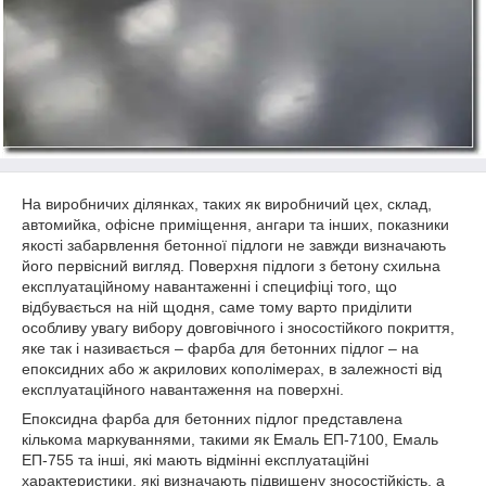
На виробничих ділянках, таких як виробничий цех, склад,
автомийка, офісне приміщення, ангари та інших, показники
якості забарвлення бетонної підлоги не завжди визначають
його первісний вигляд. Поверхня підлоги з бетону схильна
експлуатаційному навантаженні і специфіці того, що
відбувається на ній щодня, саме тому варто приділити
особливу увагу вибору довговічного і зносостійкого покриття,
яке так і називається – фарба для бетонних підлог – на
епоксидних або ж акрилових кополімерах, в залежності від
експлуатаційного навантаження на поверхні.
Епоксидна фарба для бетонних підлог представлена
кількома маркуваннями, такими як Емаль ЕП-7100, Емаль
ЕП-755 та інші, які мають відмінні експлуатаційні
характеристики, які визначають підвищену зносостійкість, а